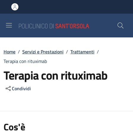
Salta al contenuto principale
Skip to footer content
Briciole di pane
Home
/
Servizi e Prestazioni
/
Trattamenti
/
Terapia con rituximab
Terapia con rituximab
Condividi
Cos'è