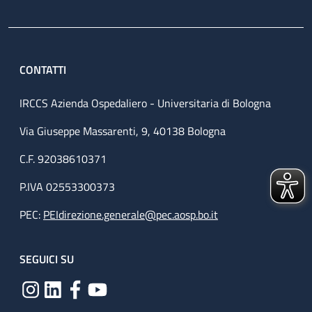
CONTATTI
IRCCS Azienda Ospedaliero - Universitaria di Bologna
Via Giuseppe Massarenti, 9, 40138 Bologna
C.F. 92038610371
P.IVA 02553300373
PEC:
PEIdirezione.generale@pec.aosp.bo.it
SEGUICI SU