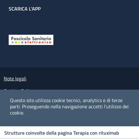
SCARICA L'APP
Useful links section
Small prints
Note legali
Cookies Policy
Questo sito utilizza cookie tecnici, analytics e di terze
Policy privacy e protezione del dato personale
parti.
Proseguendo nella navigazione accetti l'utilizzo dei
cookie.
Albo pretorio on-line
Dichiarazione di accessibilità
COOKIES
I CO
PREFERENZE
ACCETTO
Strutture coinvolte della pagina Terapia con rituximab