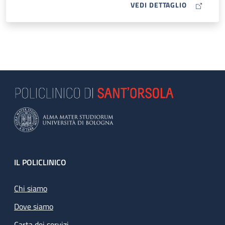
MAP ICON
VEDI DETTAGLIO
Footer
IL POLICLINICO
Chi siamo
Dove siamo
Carta dei servizi