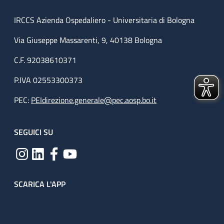
IRCCS Azienda Ospedaliero - Universitaria di Bologna
Via Giuseppe Massarenti, 9, 40138 Bologna
C.F. 92038610371
P.IVA 02553300373
PEC:
PEIdirezione.generale@pec.aosp.bo.it
SEGUICI SU
SCARICA L'APP