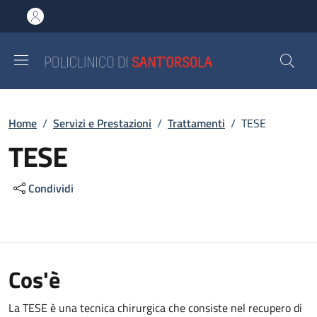
Salta al contenuto principale
Skip to footer content
Briciole di pane
Home
/
Servizi e Prestazioni
/
Trattamenti
/
TESE
TESE
Condividi
Cos'è
La TESE è una tecnica chirurgica che consiste nel recupero di