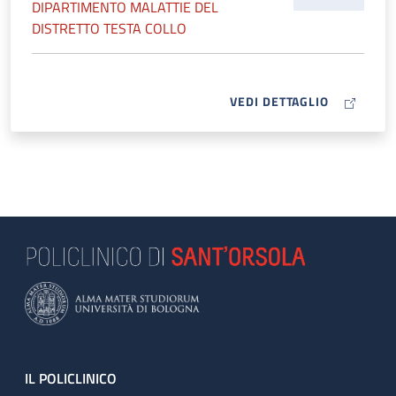
DIPARTIMENTO MALATTIE DEL
DISTRETTO TESTA COLLO
MAP ICON
VEDI DETTAGLIO
Footer
IL POLICLINICO