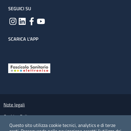
SEGUICI SU
SCARICA L'APP
Useful links section
Small prints
Note legali
Cookies Policy
Questo sito utilizza cookie tecnici, analytics e di terze
Policy privacy e protezione del dato personale