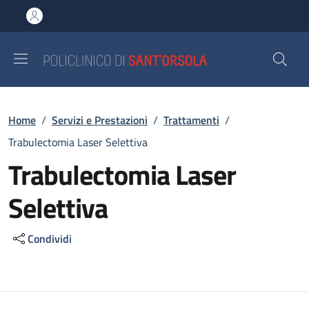
Salta al contenuto principale
Skip to footer content
Briciole di pane
Home
/
Servizi e Prestazioni
/
Trattamenti
/
Trabulectomia Laser Selettiva
Trabulectomia Laser
Selettiva
Condividi