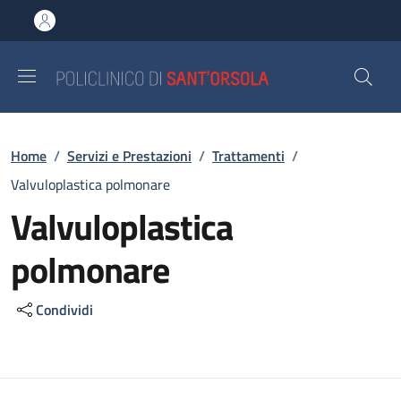
Salta al contenuto principale
Skip to footer content
Briciole di pane
Home
/
Servizi e Prestazioni
/
Trattamenti
/
Valvuloplastica polmonare
Valvuloplastica
polmonare
Condividi