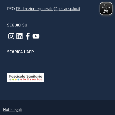
PEC:
PEIdirezione.generale@pec.aosp.bo.it
SEGUICI SU
SCARICA L'APP
Useful links section
Small prints
Note legali