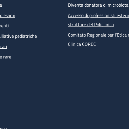
e
Diventa donatore di microbiota
ed esami
Accesso di professionisti estern
strutture del Policlinico
menti
Comitato Regionale per l’Etica 
lliative pediatriche
Clinica COREC
rari
e rare
ogna