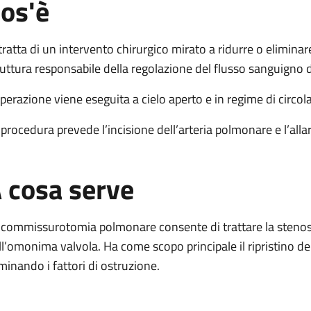
os'è
nare
a polmonare
 tratta di un intervento chirurgico mirato a ridurre o eliminar
urgica polmonare
ruttura responsabile della regolazione del flusso sanguigno 
rurgica polmonare
operazione viene eseguita a cielo aperto e in regime di circo
 procedura prevede l’incisione dell’arteria polmonare e l’al
 cosa serve
 commissurotomia polmonare consente di trattare la stenosi
ll’omonima valvola. Ha come scopo principale il ripristino de
iminando i fattori di ostruzione.