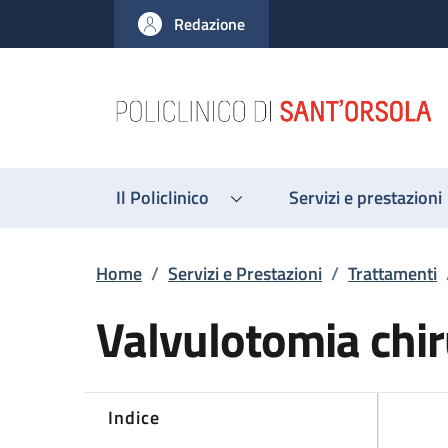
Salta al contenuto principale
Skip to footer content
Redazione
Il Policlinico
Servizi e prestazioni
Briciole di pane
Home
/
Servizi e Prestazioni
/
Trattamenti
Valvulotomia chi
Indice