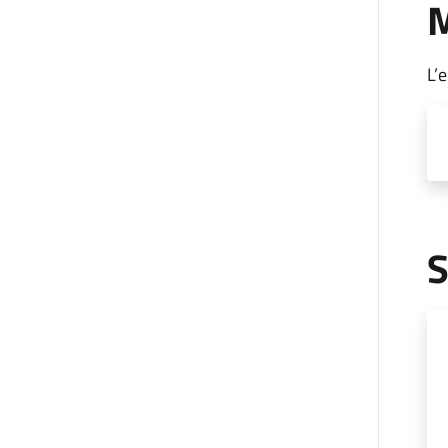
M
L’
S