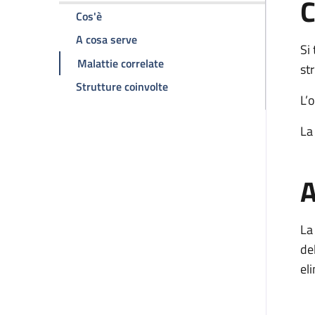
C
della pagina Valvulotomia chirurgica polmo
Cos'è
della pagina Valvulotomia chirurgic
A cosa serve
Si
della pagina Valvulotomia chir
Malattie correlate
st
della pagina Valvulotomia chi
Strutture coinvolte
L’
La
A
La
de
el