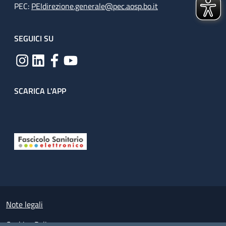
PEC:
PEIdirezione.generale@pec.aosp.bo.it
SEGUICI SU
SCARICA L'APP
Useful links section
Small prints
Note legali
Cookies Policy