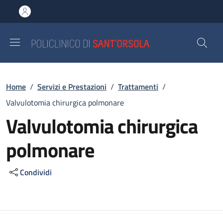
Salta al contenuto principale
Skip to footer content
Briciole di pane
Home
/
Servizi e Prestazioni
/
Trattamenti
/
Valvulotomia chirurgica polmonare
Valvulotomia chirurgica
polmonare
Condividi