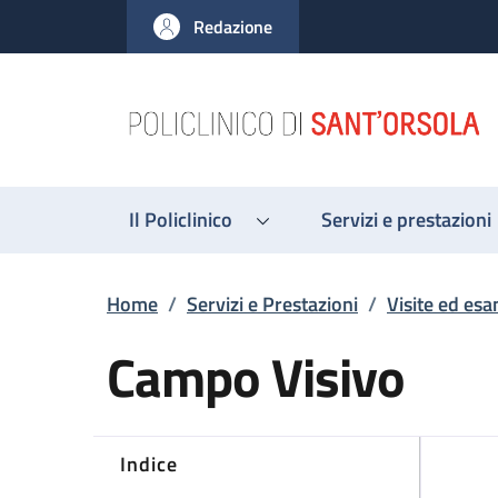
Salta al contenuto principale
Skip to footer content
Redazione
Il Policlinico
Servizi e prestazioni
Briciole di pane
Home
/
Servizi e Prestazioni
/
Visite ed esa
Campo Visivo
Indice