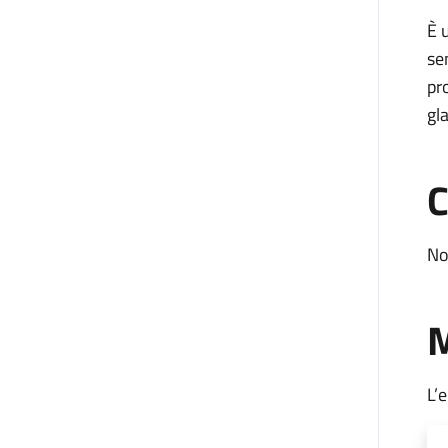
È 
sen
pr
gl
C
No
M
L’