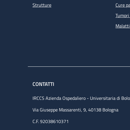
Strutture
Cure pa
Tumori 
Malatti
CONTATTI
IRCCS Azienda Ospedaliero - Universitaria di Bol
Via Giuseppe Massarenti, 9, 40138 Bologna
C.F. 92038610371