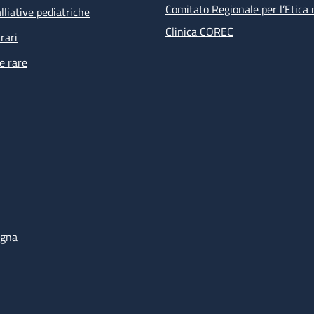
Comitato Regionale per l’Etica 
lliative pediatriche
Clinica COREC
rari
e rare
ogna