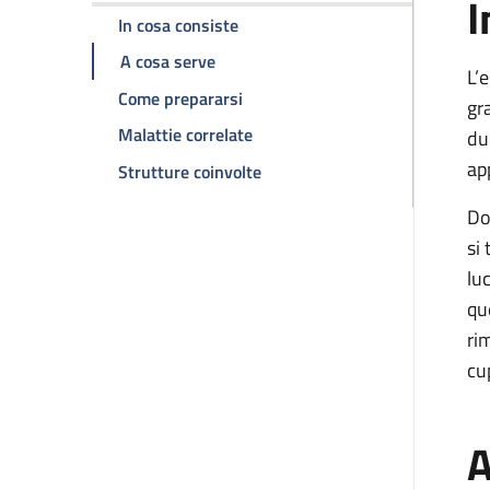
I
della pagina Campo Visivo
In cosa consiste
della pagina Campo Visivo
A cosa serve
L’
della pagina Campo Visivo
Come prepararsi
gr
della pagina Campo Visivo
Malattie correlate
du
ap
della pagina Campo Visivo
Strutture coinvolte
Do
si
lu
qu
ri
cu
A