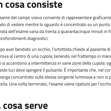
n cosa consiste
esame del campo visivo consente di rappresentare graficament
ado di vedere mentre lo sguardo è concentrato su un punto f
rata dell’esame varia da trenta a quarantacinque minuti in 
profondimenti diagnostici.
po aver bendato un occhio, l’ortottista chiede al paziente d
 trova al centro di una cupola, tenendo nel frattempo in mano
ci si accendono a intermittenza in varie zone della cupola: og
este luci deve spingere il pulsante. È importante che, nel cors
manga concentrato sulla stessa sorgente luminosa e non si per
pola. Una volta terminato, l’esame viene ripetuto per l’occ
 cosa serve