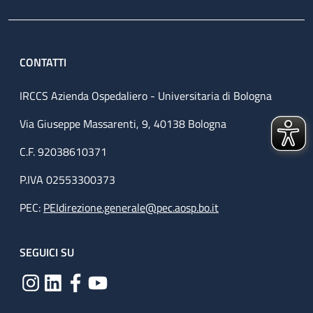
CONTATTI
IRCCS Azienda Ospedaliero - Universitaria di Bologna
Via Giuseppe Massarenti, 9, 40138 Bologna
C.F. 92038610371
P.IVA 02553300373
PEC:
PEIdirezione.generale@pec.aosp.bo.it
SEGUICI SU