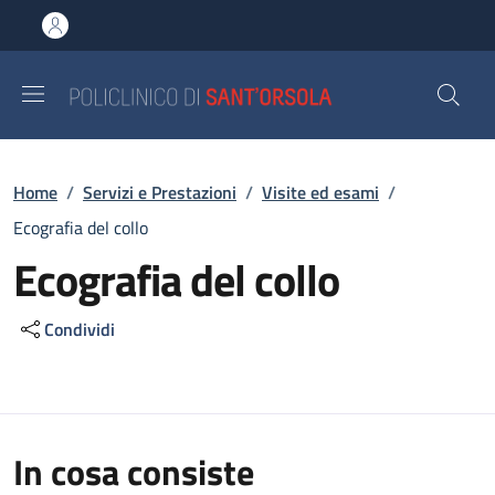
Salta al contenuto principale
Skip to footer content
Briciole di pane
Home
/
Servizi e Prestazioni
/
Visite ed esami
/
Ecografia del collo
Ecografia del collo
Condividi
In cosa consiste