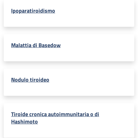
Ipoparatiroidismo
Malattia di Basedow
Nodulo tiroideo
Tiroide cronica autoimmunitaria o di
Hashimoto