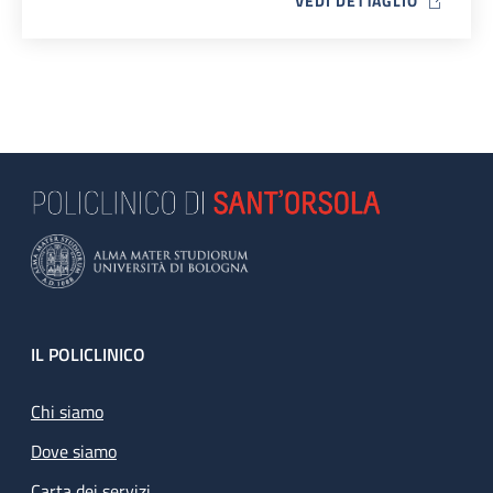
VEDI DETTAGLIO
Footer
IL POLICLINICO
Chi siamo
Dove siamo
Carta dei servizi