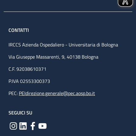
CONTATTI
IRCCS Azienda Ospedaliero - Universitaria di Bologna
Via Giuseppe Massarenti, 9, 40138 Bologna
C.F. 92038610371
P.IVA 02553300373
PEC:
PEIdirezione.generale@pec.aosp.bo.it
SEGUICI SU