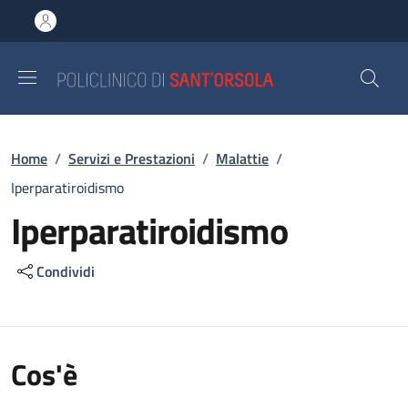
Salta al contenuto principale
Skip to footer content
Briciole di pane
Home
/
Servizi e Prestazioni
/
Malattie
/
Iperparatiroidismo
Iperparatiroidismo
Condividi
Cos'è