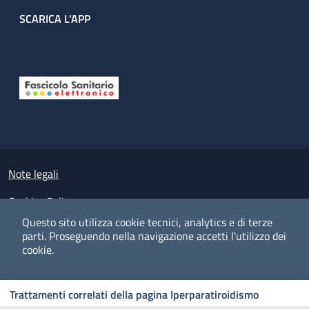
SCARICA L'APP
Useful links section
Small prints
Note legali
Cookies Policy
Questo sito utilizza cookie tecnici, analytics e di terze
Policy privacy e protezione del dato personale
parti.
Proseguendo nella navigazione accetti l'utilizzo dei
cookie.
Albo pretorio on-line
Dichiarazione di accessibilità
COOKIES
I CO
PREFERENZE
ACCETTO
Trattamenti correlati della pagina Iperparatiroidismo