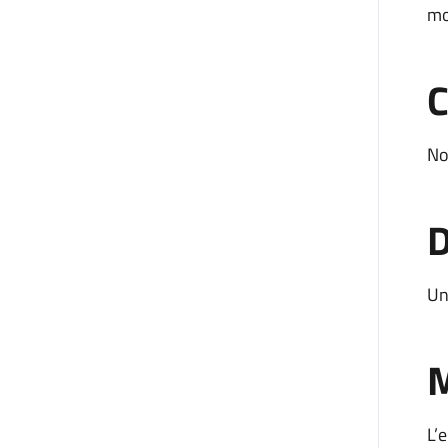
mo
C
No
D
Un
M
L’