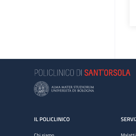
Footer
IL POLICLINICO
SERVI
Chi siamo
Malatti