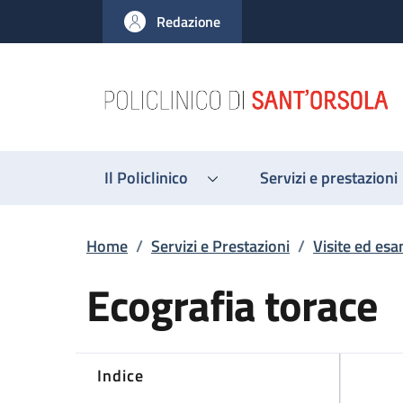
Salta al contenuto principale
Skip to footer content
Redazione
Il Policlinico
Servizi e prestazioni
Briciole di pane
Home
/
Servizi e Prestazioni
/
Visite ed esa
Ecografia torace
Indice