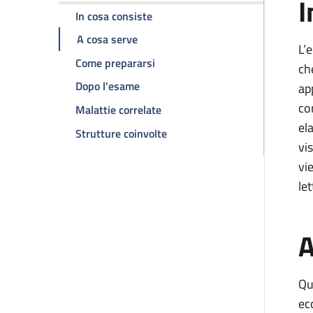
I
della pagina Ecografia torace
In cosa consiste
della pagina Ecografia torace
A cosa serve
L’
della pagina Ecografia torace
Come prepararsi
ch
della pagina Ecografia torace
Dopo l'esame
ap
co
della pagina Ecografia torace
Malattie correlate
el
della pagina Ecografia torace
Strutture coinvolte
vi
vi
let
A
Qu
ec