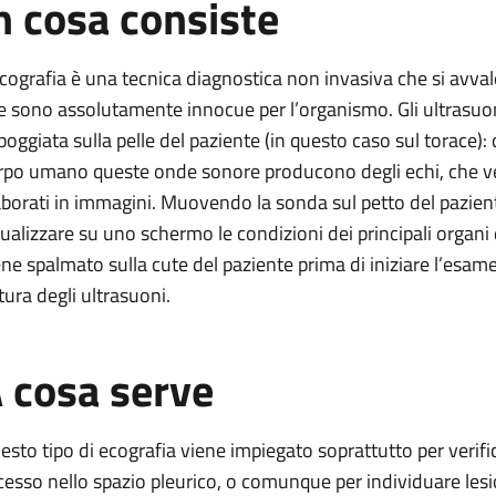
n cosa consiste
ecografia è una tecnica diagnostica non invasiva che si avvale
e sono assolutamente innocue per l’organismo. Gli ultrasu
poggiata sulla pelle del paziente (in questo caso sul torace):
rpo umano queste onde sonore producono degli echi, che ve
aborati in immagini. Muovendo la sonda sul petto del paziente
sualizzare su uno schermo le condizioni dei principali organi 
ene spalmato sulla cute del paziente prima di iniziare l’esame
tura degli ultrasuoni.
 cosa serve
esto tipo di ecografia viene impiegato soprattutto per verific
cesso nello spazio pleurico, o comunque per individuare lesion