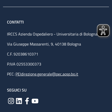
CONTATTI
IRCCS Azienda Ospedaliero - Universitaria di Bologna
Via Giuseppe Massarenti, 9, 40138 Bologna
C.F. 92038610371
P.IVA 02553300373
PEC:
PEIdirezione.generale@pec.aosp.bo.it
SEGUICI SU