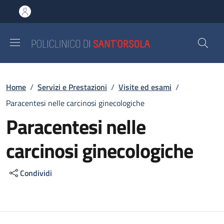
Salta al contenuto principale
Skip to footer content
Briciole di pane
Home
/
Servizi e Prestazioni
/
Visite ed esami
/
Paracentesi nelle carcinosi ginecologiche
Paracentesi nelle
carcinosi ginecologiche
Condividi