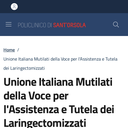
Salta al contenuto principale
Skip to footer content
Briciole di pane
Home
/
Unione Italiana Mutilati della Voce per l'Assistenza e Tutela
dei Laringectomizzati
Unione Italiana Mutilati
della Voce per
l'Assistenza e Tutela dei
Laringectomizzati