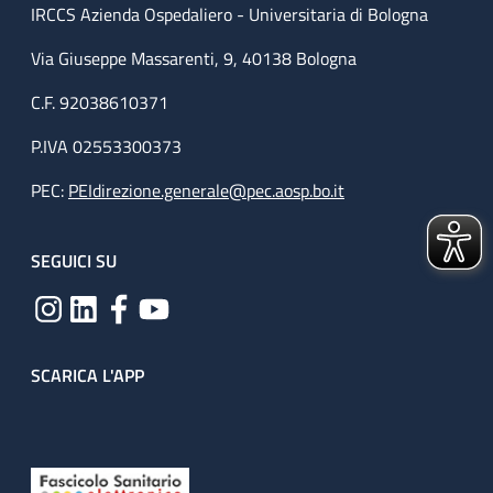
IRCCS Azienda Ospedaliero - Universitaria di Bologna
Via Giuseppe Massarenti, 9, 40138 Bologna
C.F. 92038610371
P.IVA 02553300373
PEC:
PEIdirezione.generale@pec.aosp.bo.it
SEGUICI SU
SCARICA L'APP