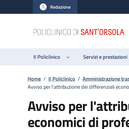
Salta al contenuto principale
Skip to footer content
Redazione
Il Policlinico
Servizi e prestazioni
Briciole di pane
Home
/
Il Policlinico
/
Amministrazione tra
Avviso per l'attribuzione dei differenziali econ
Avviso per l'attrib
economici di prof