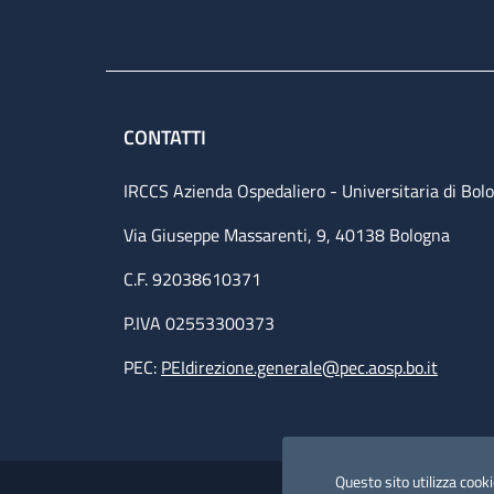
CONTATTI
IRCCS Azienda Ospedaliero - Universitaria di Bol
Via Giuseppe Massarenti, 9, 40138 Bologna
C.F. 92038610371
P.IVA 02553300373
PEC:
PEIdirezione.generale@pec.aosp.bo.it
Small prints
Useful links section
Questo sito utilizza cookie