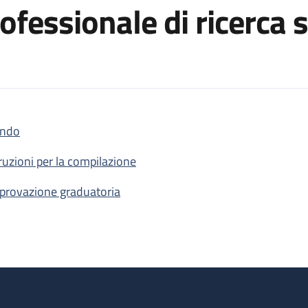
ofessionale di ricerca 
ndo
 dei differenziali economici di professionalità (DEP) - anno 2025 -
truzioni per la compilazione
provazione graduatoria