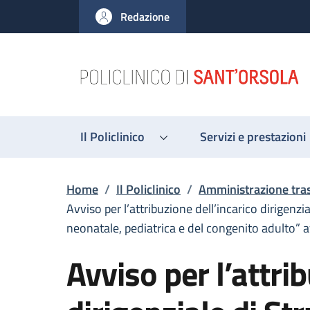
Salta al contenuto principale
Skip to footer content
Redazione
Il Policlinico
Servizi e prestazioni
Briciole di pane
Home
/
Il Policlinico
/
Amministrazione tra
Avviso per l’attribuzione dell’incarico dirigen
neonatale, pediatrica e del congenito adulto” 
Avviso per l’attri