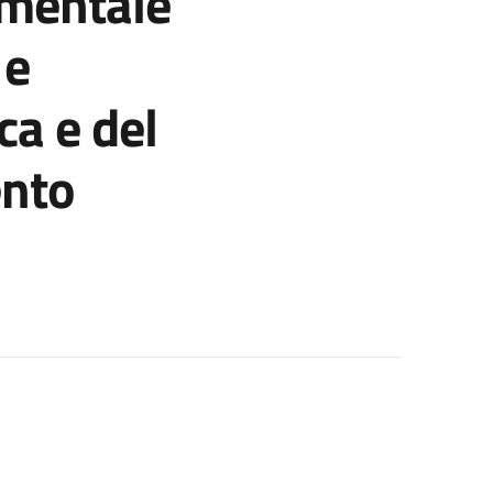
imentale
 e
ca e del
ento
denominata “Servizio di cardioanestesia e rianimazione dell’età ne