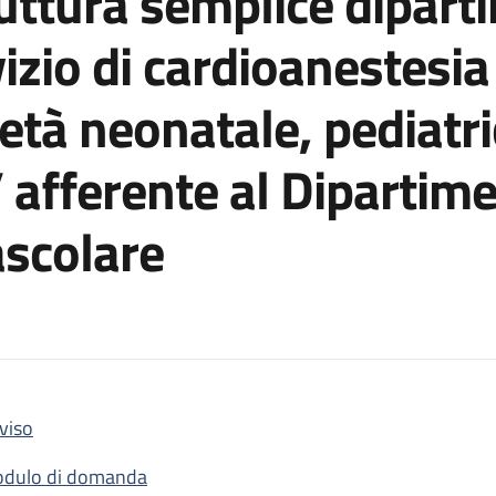
ruttura semplice dipart
zio di cardioanestesia
età neonatale, pediatri
 afferente al Dipartim
ascolare
viso
 dell’incarico dirigenziale di Struttura semplice dipartimentale 
dulo di domanda