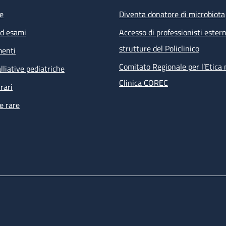
e
Diventa donatore di microbiota
ed esami
Accesso di professionisti estern
strutture del Policlinico
menti
Comitato Regionale per l’Etica 
lliative pediatriche
Clinica COREC
rari
e rare