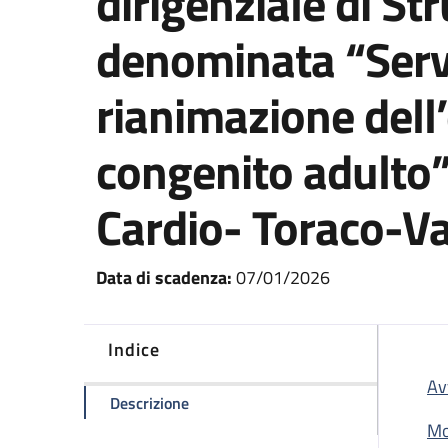
dirigenziale di St
denominata “Servi
rianimazione dell’
congenito adulto”
Cardio- Toraco-V
Data di scadenza:
07/01/2026
Indice
Av
della pagina Avviso per l’attribuzione
Descrizione
Mo