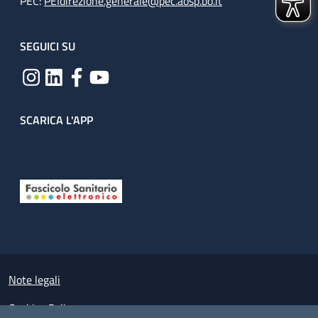
PEC:
PEIdirezione.generale@pec.aosp.bo.it
SEGUICI SU
SCARICA L'APP
Useful links section
Small prints
Note legali
Cookies Policy