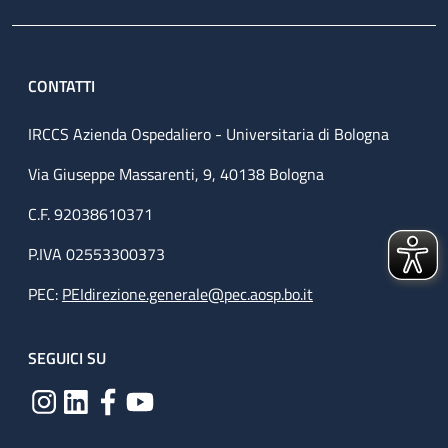
CONTATTI
IRCCS Azienda Ospedaliero - Universitaria di Bologna
Via Giuseppe Massarenti, 9, 40138 Bologna
C.F. 92038610371
P.IVA 02553300373
PEC:
PEIdirezione.generale@pec.aosp.bo.it
SEGUICI SU