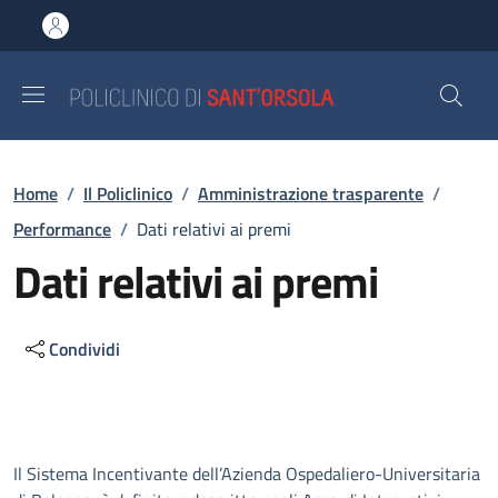
Salta al contenuto principale
Skip to footer content
Briciole di pane
Home
/
Il Policlinico
/
Amministrazione trasparente
/
Performance
/
Dati relativi ai premi
Dati relativi ai premi
Condividi
Descrizione
Il Sistema Incentivante dell’Azienda Ospedaliero-Universitaria