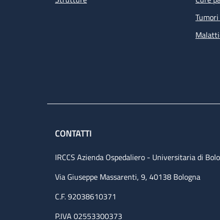
Tumori 
Malatti
CONTATTI
IRCCS Azienda Ospedaliero - Universitaria di Bol
Via Giuseppe Massarenti, 9, 40138 Bologna
C.F. 92038610371
P.IVA 02553300373