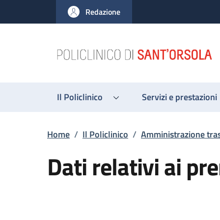
Salta al contenuto principale
Skip to footer content
Redazione
Il Policlinico
Servizi e prestazioni
Briciole di pane
Home
/
Il Policlinico
/
Amministrazione tra
Dati relativi ai pr
Descrizione