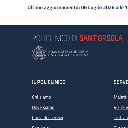
Ultimo aggiornamento: 06 Luglio 2026 alle 
Footer
IL POLICLINICO
SERVI
Chi siamo
Malatti
Dove siamo
Visite 
Carta dei servizi
Tratta
Strutture
Cure pa