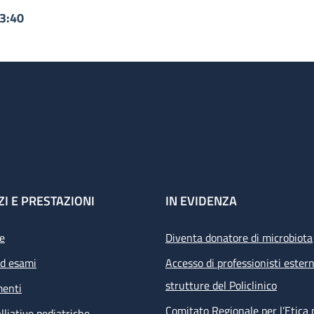
13:40
ZI E PRESTAZIONI
IN EVIDENZA
e
Diventa donatore di microbiota
ed esami
Accesso di professionisti estern
strutture del Policlinico
menti
Comitato Regionale per l’Etica 
lliative pediatriche