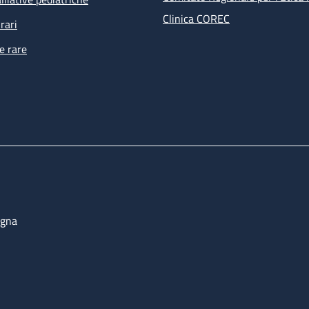
Clinica COREC
rari
e rare
ogna