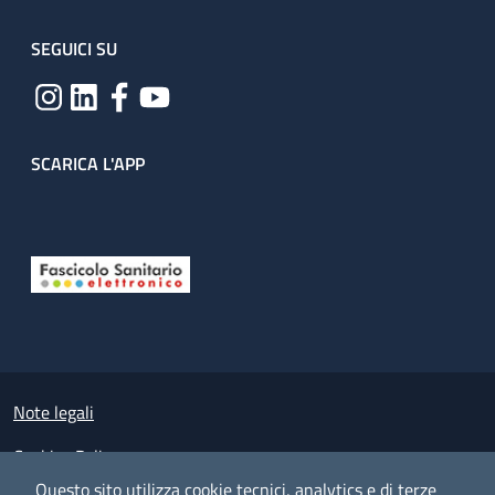
SEGUICI SU
SCARICA L'APP
Useful links section
Small prints
Note legali
Cookies Policy
Questo sito utilizza cookie tecnici, analytics e di terze