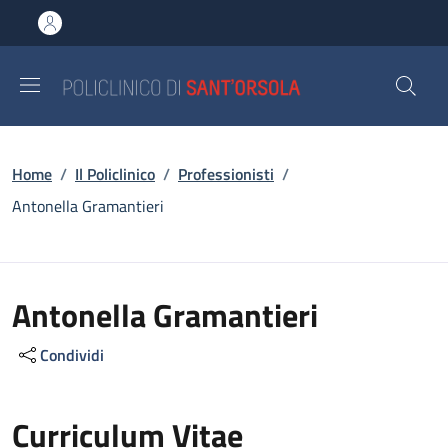
Salta al contenuto principale
Skip to footer content
Briciole di pane
Home
/
Il Policlinico
/
Professionisti
/
Antonella Gramantieri
Antonella Gramantieri
Condividi
Curriculum Vitae