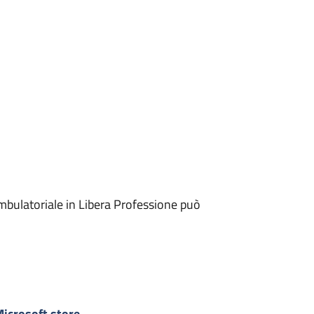
mbulatoriale in Libera Professione può
icrosoft store
-