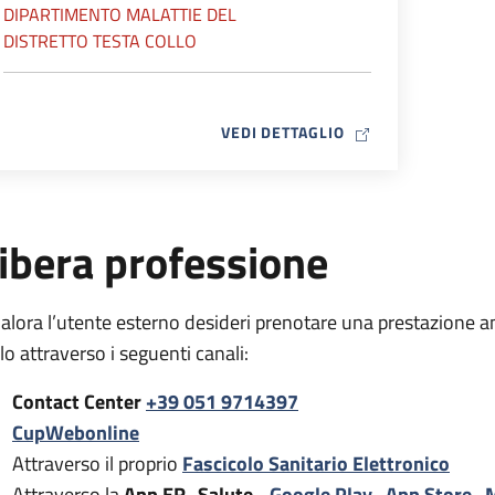
DIPARTIMENTO MALATTIE DEL
DISTRETTO TESTA COLLO
MAP ICON
VEDI DETTAGLIO
ibera professione
alora l’utente esterno desideri prenotare una prestazione a
rlo attraverso i seguenti canali:
Contact Center
+39 051 9714397
CupWebonline
Attraverso il proprio
Fascicolo Sanitario Elettronico
Attraverso la
App ER- Salute -
Google Play
,
App Store
,
M