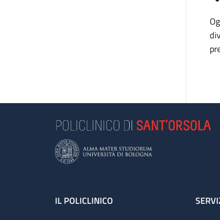
Og
di
pr
Footer
IL POLICLINICO
SERVI