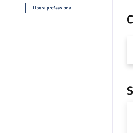
della pagina Antonio Ciardella
Libera professione
C
S