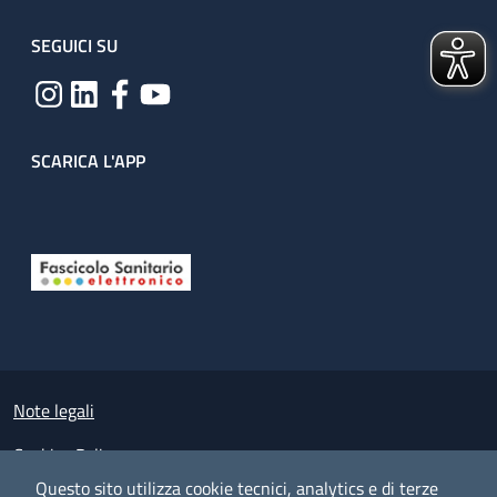
SEGUICI SU
SCARICA L'APP
Useful links section
Small prints
Note legali
Cookies Policy
Questo sito utilizza cookie tecnici, analytics e di terze