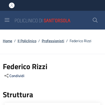
Salta al contenuto principale
Skip to footer content
Briciole di pane
Home
/
Il Policlinico
/
Professionisti
/
Federico Rizzi
Federico Rizzi
Condividi
Struttura