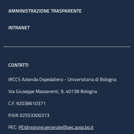
AMMINISTRAZIONE TRASPARENTE
INTRANET
CONTATTI
IRCCS Azienda Ospedaliero - Universitaria di Bologna
Via Giuseppe Massarenti, 9, 40138 Bologna
C.F. 92038610371
P.IVA 02553300373
PEC:
PEIdirezione.generale@pec.aosp.bo.it