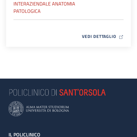
INTERAZIENDALE ANATOMIA
PATOLOGICA
MAP ICO
VEDI DETTAGLIO
Footer
IL POLICLINICO