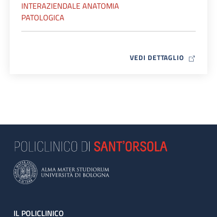
INTERAZIENDALE ANATOMIA
PATOLOGICA
MAP ICO
VEDI DETTAGLIO
Footer
IL POLICLINICO