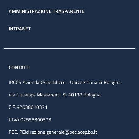
AMMINISTRAZIONE TRASPARENTE
INTRANET
CONTATTI
IRCCS Azienda Ospedaliero - Universitaria di Bologna
Via Giuseppe Massarenti, 9, 40138 Bologna
C.F. 92038610371
P.IVA 02553300373
PEC:
PEIdirezione.generale@pec.aosp.bo.it