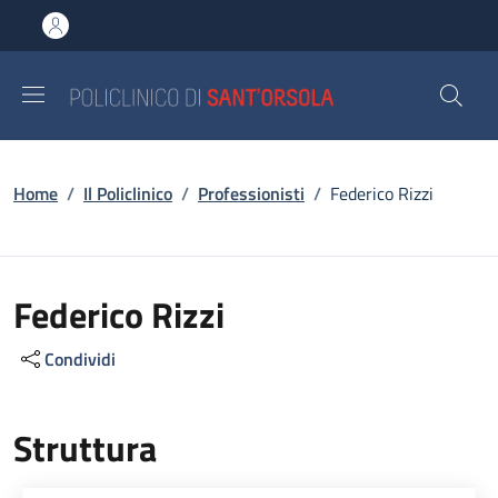
Salta al contenuto principale
Skip to footer content
Briciole di pane
Home
/
Il Policlinico
/
Professionisti
/
Federico Rizzi
Federico Rizzi
Condividi
Struttura