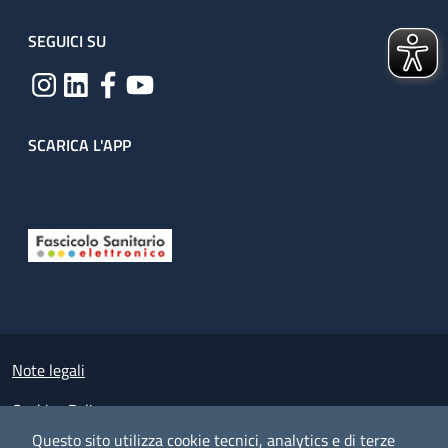
SEGUICI SU
SCARICA L'APP
Useful links section
Small prints
Note legali
Cookies Policy
Questo sito utilizza cookie tecnici, analytics e di terze