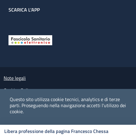
SCARICA L'APP
Useful links section
Small prints
Note legali
Cookies Policy
Questo sito utilizza cookie tecnici, analytics e di terze
Policy privacy e protezione del dato personale
parti.
Proseguendo nella navigazione accetti l'utilizzo dei
cookie.
Albo pretorio on-line
Dichiarazione di accessibilità
COOKIES
I CO
PREFERENZE
ACCETTO
Libera professione della pagina Francesco Chessa