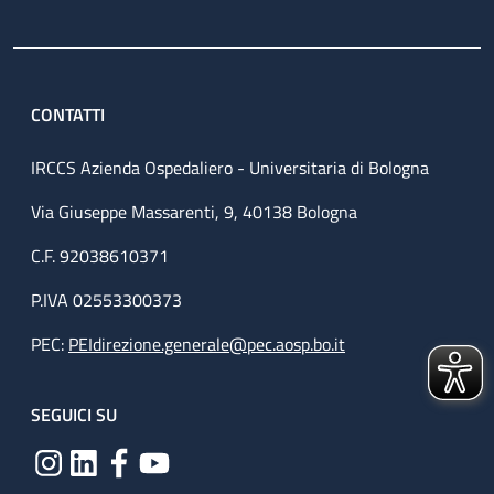
CONTATTI
IRCCS Azienda Ospedaliero - Universitaria di Bologna
Via Giuseppe Massarenti, 9, 40138 Bologna
C.F. 92038610371
P.IVA 02553300373
PEC:
PEIdirezione.generale@pec.aosp.bo.it
SEGUICI SU