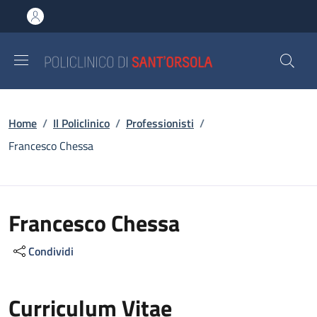
Salta al contenuto principale
Skip to footer content
Briciole di pane
Home
/
Il Policlinico
/
Professionisti
/
Francesco Chessa
Francesco Chessa
Condividi
Curriculum Vitae