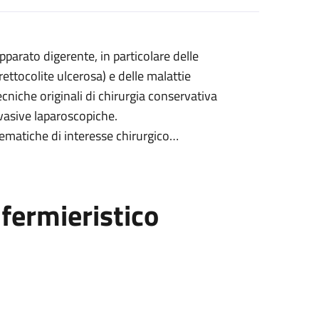
pparato digerente, in particolare delle
rettocolite ulcerosa) e delle malattie
cniche originali di chirurgia conservativa
vasive laparoscopiche.
 ematiche di interesse chirurgico
intestinali, garantendo un approccio
fermieristico