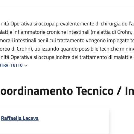
escrizione
Unità Operativa si occupa prevalentemente di chirurgia dell’a
lattie infiammatorie croniche intestinali (malattia di Crohn, 
morali intestinali per il cui trattamento vengono impiegate te
egenza
orbo di Crohn), utilizzando quando possibile tecniche minin
Unità Operativa si occupa inoltre del trattamento di malattie
Reparto di degenza
plenectomie) e delle metastasi epatiche sincrone nei tumori 
STRA TUTTO
cologicamente completo.
oordinamento Tecnico / In
Raffaella Lacava