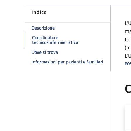
Indice
D
L'
della pagina Reparto di degenza
Descrizione
ma
Coordinatore
tu
della pagina Reparto di d
tecnico/infermieristico
(m
della pagina Reparto di degenza
Dove si trova
L’
della pagina 
Informazioni per pazienti e familiari
(s
MO
on
C