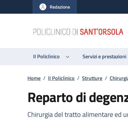
Salta al contenuto principale
Skip to footer content
Redazione
Il Policlinico
Servizi e prestazioni
Briciole di pane
Home
/
Il Policlinico
/
Strutture
/
Chirurgi
Reparto di degen
Chirurgia del tratto alimentare ed 