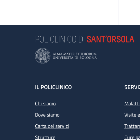
Footer
IL POLICLINICO
SERVI
Chi siamo
Malatti
Dove siamo
Visite 
Carta dei servizi
Tratta
Strutture
Cure pa