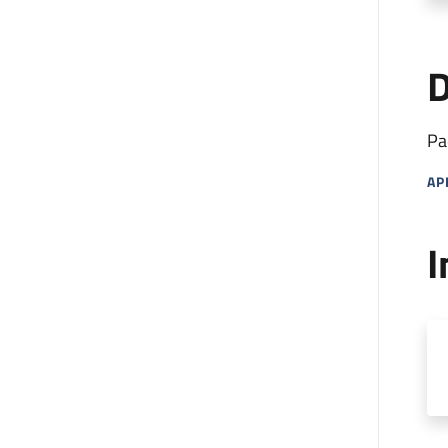
D
Pa
AP
MA
I