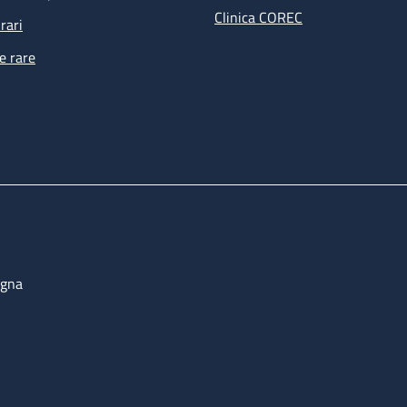
Clinica COREC
rari
e rare
ogna