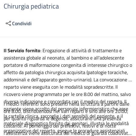
Chirurgia pediatrica
Condividi
Descrizione
Il Servizio fornito
: Erogazione di attività di trattamento e
assistenza globale al neonato, al bambino e all'adolescente
portatore di malformazione congenita di interesse chirurgico o
affetto da patologia chirurgica acquisita (patologie toraciche,
addominali e dell'apparato genito-urinario). La convocazione in
reparto viene eseguita con le modalità sopradescritte. Il
ricovero viene programmato per le ore 8.00 del mattino, salvo
diversa indicazione e concordata con il medico del reparto. Il
I medici referenti sono presenti nella struttura a partire dalle
paziente viene accolto dal personale infermieristico che apre
ore 8.00, distribuendosi nei vari reparti e sino alle ore 20.00;
la cartella clinica, raccoglie i dati sensibili del paziente, e il
per quanto riguarda le degenze, assicurano una presenza
materiale diagnostico fornito dai genitori, illustra le modalità
costante. Al pomeriggio dei prefestivi, festivi e di notte
organizzative del reparto, esegue le procedure assistenziali
l'assistenza viene assicurata dal medico di guardia coadiuvato