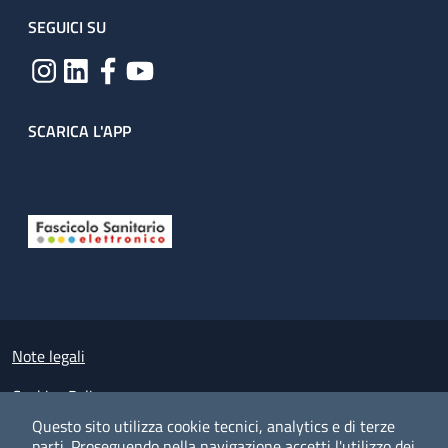
SEGUICI SU
SCARICA L'APP
Useful links section
Small prints
Note legali
Cookies Policy
Questo sito utilizza cookie tecnici, analytics e di terze
Policy privacy e protezione del dato personale
parti.
Proseguendo nella navigazione accetti l'utilizzo dei