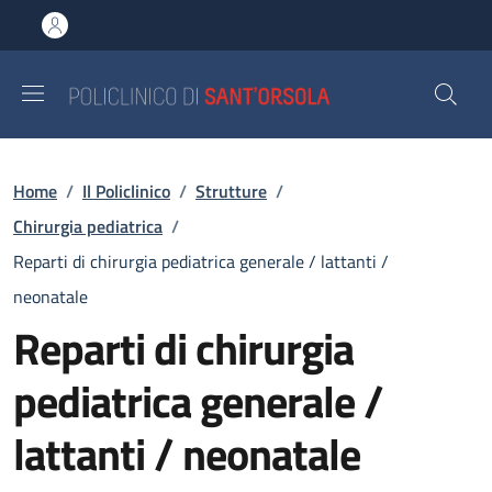
Salta al contenuto principale
Skip to footer content
Briciole di pane
Home
/
Il Policlinico
/
Strutture
/
Chirurgia pediatrica
/
Reparti di chirurgia pediatrica generale / lattanti /
neonatale
Reparti di chirurgia
pediatrica generale /
lattanti / neonatale