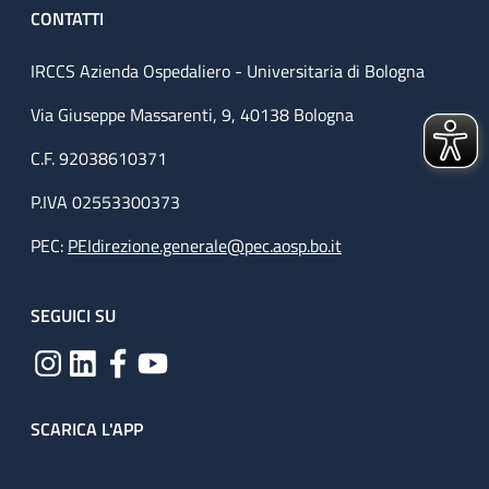
CONTATTI
IRCCS Azienda Ospedaliero - Universitaria di Bologna
Via Giuseppe Massarenti, 9, 40138 Bologna
C.F. 92038610371
P.IVA 02553300373
PEC:
PEIdirezione.generale@pec.aosp.bo.it
SEGUICI SU
SCARICA L'APP