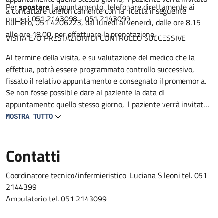
Per
spostare
l'appuntamento, telefonare direttamente ai
a contattare telefonicamente con la ricetta il seguente
numeri 051 2143098 - 051 2143099
numero, 051 4206223, dal lunedì al venerdì, dalle ore 8.15
alle ore 18.00, per effettuare la prenotazione.
VISITA E/O PRESTAZIONI DI CONTROLLO SUCCESSIVE
Al termine della visita, e su valutazione del medico che la
effettua, potrà essere programmato controllo successivo,
fissato il relativo appuntamento e consegnato il promemoria.
Se non fosse possibile dare al paziente la data di
appuntamento quello stesso giorno, il paziente verrà invitato
a contattare telefonicamente con la ricetta il seguente
MOSTRA TUTTO
numero 051 4206223, dal lunedì al venerdì, dalle ore 8.15 alle
ore 18.00, per effettuare la prenotazione.
Contatti
Coordinatore tecnico/infermieristico Luciana Sileoni tel. 051
2144399
Ambulatorio tel. 051 2143099