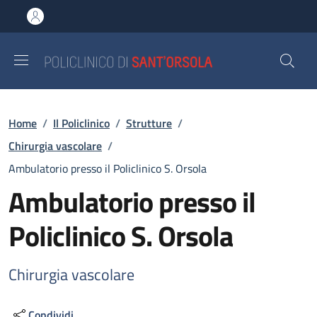
Salta al contenuto principale
Skip to footer content
Briciole di pane
Home
/
Il Policlinico
/
Strutture
/
Chirurgia vascolare
/
Ambulatorio presso il Policlinico S. Orsola
Ambulatorio presso il
Policlinico S. Orsola
Chirurgia vascolare
Condividi