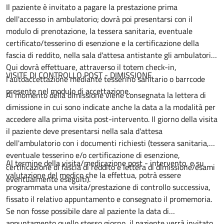
Il paziente è invitato a pagare la prestazione prima
dell'accesso in ambulatorio; dovrà poi presentarsi con il
modulo di prenotazione, la tessera sanitaria, eventuale
certificato/tesserino di esenzione e la certificazione della
fascia di reddito, nella sala d'attesa antistante gli ambulatori.
Qui dovrà effettuare, attraverso il totem check-in,
VISITE DI CONTROLLO POST - DIMISSIONE
l'autoaccettazione mediante tesserino sanitario o barrcode
presente nel modulo di accettazione.
Al momento della dimissione viene consegnata la lettera di
dimissione in cui sono indicate anche la data a la modalità per
accedere alla prima visita post-intervento. Il giorno della visita
il paziente deve presentarsi nella sala d'attesa
dell'ambulatorio con i documenti richiesti (tessera sanitaria,
eventuale tesserino e/o certificazione di esenzione,
Al termine della visita/medicazione post - intervento, e su
certificazione di fascia di reddito e lettera di dimissione/esami
valutazione del medico che la effettua, potrà essere
eventualmente eseguiti).
programmata una visita/prestazione di controllo successiva,
fissato il relativo appuntamento e consegnato il promemoria.
Se non fosse possibile dare al paziente la data di
appuntamento quello stesso giorno, il paziente verrà invitato