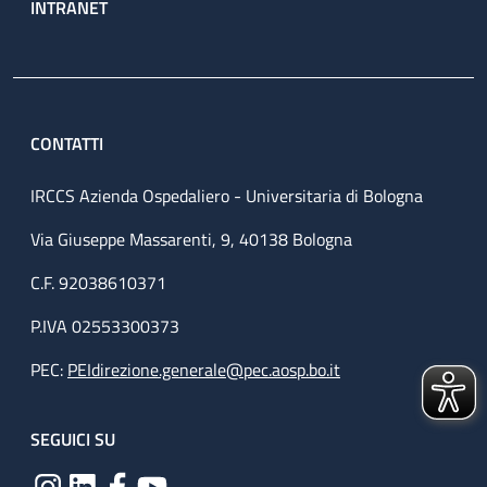
INTRANET
CONTATTI
IRCCS Azienda Ospedaliero - Universitaria di Bologna
Via Giuseppe Massarenti, 9, 40138 Bologna
C.F. 92038610371
P.IVA 02553300373
PEC:
PEIdirezione.generale@pec.aosp.bo.it
SEGUICI SU