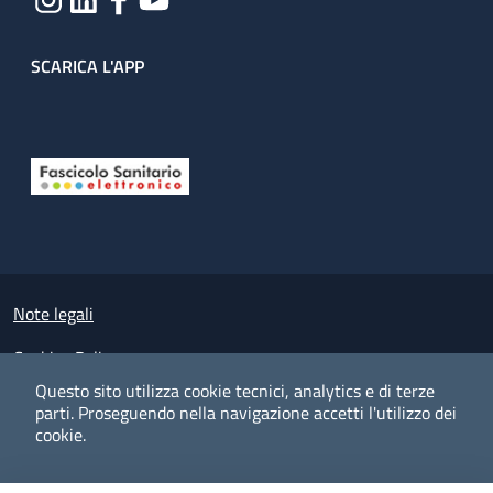
SCARICA L'APP
Useful links section
Small prints
Note legali
Cookies Policy
Questo sito utilizza cookie tecnici, analytics e di terze
Policy privacy e protezione del dato personale
parti.
Proseguendo nella navigazione accetti l'utilizzo dei
cookie.
Albo pretorio on-line
Dichiarazione di accessibilità
COOKIES
I CO
PREFERENZE
ACCETTO