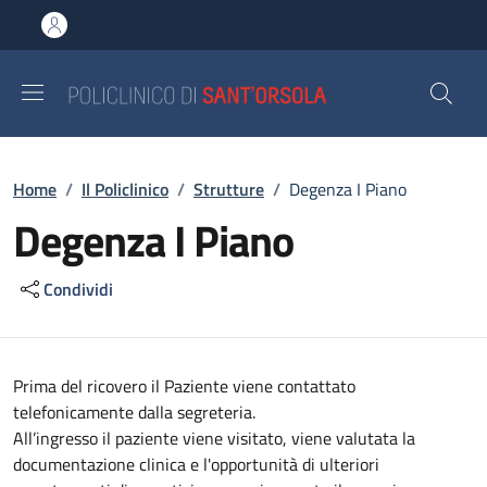
Salta al contenuto principale
Skip to footer content
Briciole di pane
Home
/
Il Policlinico
/
Strutture
/
Degenza I Piano
Degenza I Piano
Condividi
Descrizione
Prima del ricovero il Paziente viene contattato
telefonicamente dalla segreteria.
All’ingresso il paziente viene visitato, viene valutata la
documentazione clinica e l'opportunità di ulteriori