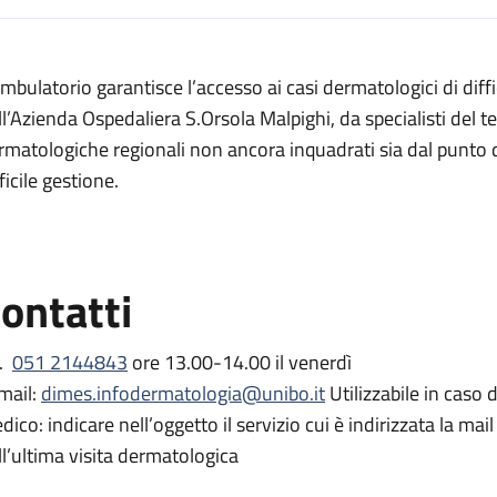
escrizione
mbulatorio garantisce l’accesso ai casi dermatologici di diffici
complesse
ll’Azienda Ospedaliera S.Orsola Malpighi, da specialisti del ter
plesse
rmatologiche regionali non ancora inquadrati sia dal punto d
i complesse
ficile gestione.
dermatosi complesse
complesse
ontatti
 complesse
tosi complesse
l.
051 2144843
ore 13.00-14.00 il venerdì
mail:
dimes.infodermatologia@unibo.it
Utilizzabile in caso
dico: indicare nell’oggetto il servizio cui è indirizzata la mai
ll’ultima visita dermatologica