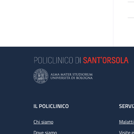
Footer
IL POLICLINICO
SERVI
Chi siamo
Malatti
Dove siamo
Visite 