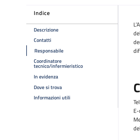
Indice
D
L’A
della pagina Ambulatorio dermatosi 
Descrizione
de
della pagina Ambulatorio dermatosi com
Contatti
de
della pagina Ambulatorio dermatos
dif
Responsabile
Coordinatore
della pagina Ambulatorio 
tecnico/infermieristico
della pagina Ambulatorio dermatosi 
In evidenza
C
della pagina Ambulatorio dermatosi
Dove si trova
della pagina Ambulatorio derma
Informazioni utili
Te
E-
Me
de