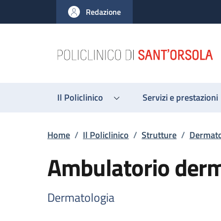
Salta al contenuto principale
Skip to footer content
Redazione
Il Policlinico
Servizi e prestazioni
Briciole di pane
Home
/
Il Policlinico
/
Strutture
/
Dermato
Ambulatorio derm
Dermatologia