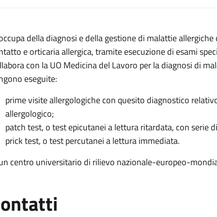
escrizione
 occupa della diagnosi e della gestione di malattie allergiche 
ia
ntatto e orticaria allergica, tramite esecuzione di esami specif
llabora con la UO Medicina del Lavoro per la diagnosi di mala
ogia
ngono eseguite:
prime visite allergologiche con quesito diagnostico relativ
 allergologia
allergologico;
ia
patch test, o test epicutanei a lettura ritardata, con serie d
gia
prick test, o test percutanei a lettura immediata.
gologia
 un centro universitario di rilievo nazionale-europeo-mondia
ontatti