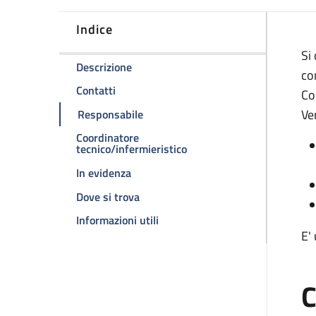
Indice
D
Si
della pagina Ambulatorio di allergolog
Descrizione
co
della pagina Ambulatorio di allergologia
Contatti
Co
della pagina Ambulatorio di allergol
Ve
Responsabile
Coordinatore
della pagina Ambulatorio di
tecnico/infermieristico
della pagina Ambulatorio di allergolog
In evidenza
della pagina Ambulatorio di allergolo
Dove si trova
della pagina Ambulatorio di aller
Informazioni utili
E'
C