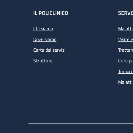
Footer
IL POLICLINICO
SERVI
Chi siamo
Malatti
Dove siamo
Visite 
Carta dei servizi
Tratta
Strutture
Cure pa
Tumori 
Malatti