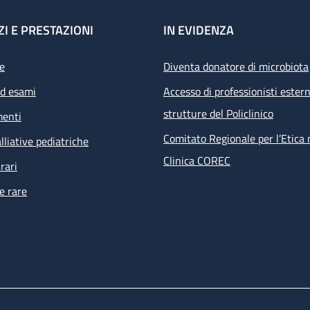
ZI E PRESTAZIONI
IN EVIDENZA
e
Diventa donatore di microbiota
ed esami
Accesso di professionisti estern
strutture del Policlinico
menti
Comitato Regionale per l’Etica 
lliative pediatriche
Clinica COREC
rari
e rare