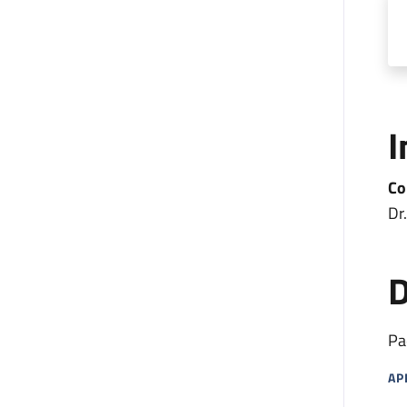
I
Co
Dr
D
Pa
AP
MA