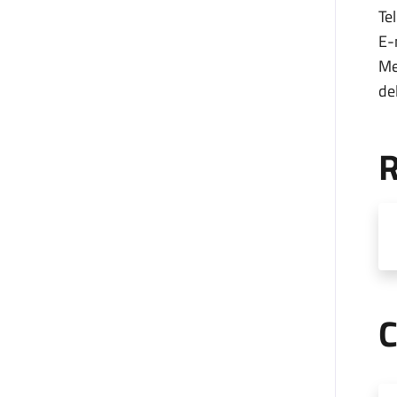
Tel
E-
Me
de
R
C