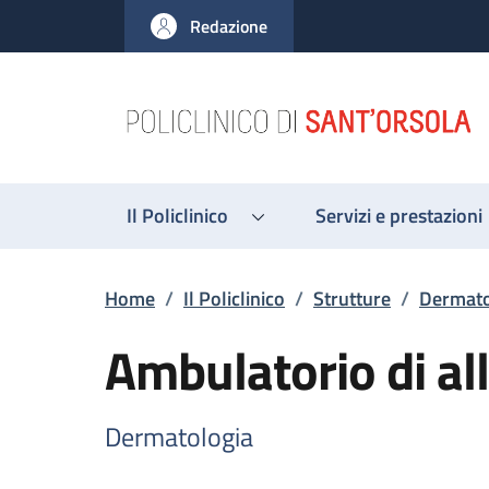
Salta al contenuto principale
Skip to footer content
Redazione
Il Policlinico
Servizi e prestazioni
Briciole di pane
Home
/
Il Policlinico
/
Strutture
/
Dermato
Ambulatorio di al
Dermatologia