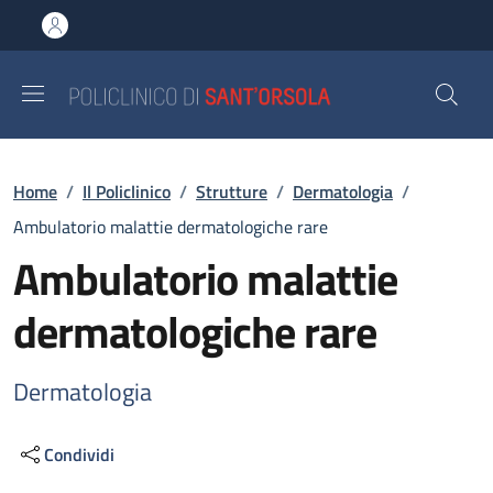
Salta al contenuto principale
Skip to footer content
Briciole di pane
Home
/
Il Policlinico
/
Strutture
/
Dermatologia
/
Ambulatorio malattie dermatologiche rare
Ambulatorio malattie
dermatologiche rare
Dermatologia
Condividi