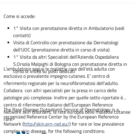
Descrizione
Come si accede:
1° Visita con prenotazione diretta in Ambulatorio (vedi
contatti)
Visita di Controllo con prenotazione dai Dermatologi
dell’UOC (prenotazione diretta in corso di visita)
1° Visita da altri Specialisti dell’Azienda Ospedaliera
S.Orsola Malpighi di Bologna con prenotazione diretta in
L’ambulatorio segue le malattie rare dell’età adulta con
corso di visita su posti dedicati
esclusivo o prevalente impegno cutaneo. E’ centro di
riferimento regionale per la neurofibromatosi dell’adulto.
Collabora con altri specialisti per la presa in carico delle
patologie più complesse. Inoltre per quelle sotto riportate è
centro di riferimento italiano dell’European Reference
The Rare Disease Outpatient Service of Dermatology is a
Network skin disorders, la rete europea delle malattie cutanee
recognized Reference Center by the European Reference
rare.
Network (
http://skin.ern-net.eu/
) for rare or low prevalence
complex skin disease, for the following conditions: