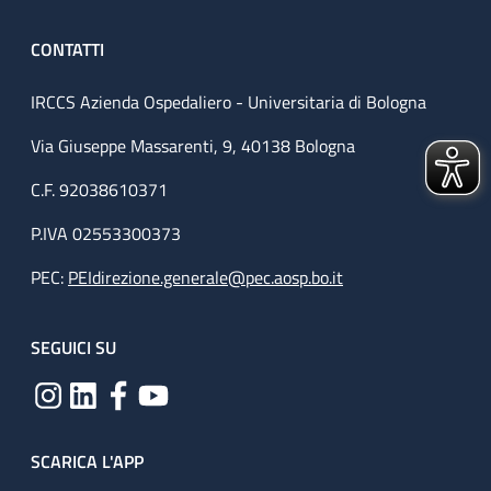
CONTATTI
IRCCS Azienda Ospedaliero - Universitaria di Bologna
Via Giuseppe Massarenti, 9, 40138 Bologna
C.F. 92038610371
P.IVA 02553300373
PEC:
PEIdirezione.generale@pec.aosp.bo.it
SEGUICI SU
SCARICA L'APP