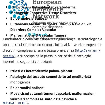
Ichthyosis & Palmoplantar keratoderma
Monogenic Connective Tissue Disorders
Epidermolysis Bullosa
Cutaneous Mosaic Disorders : Nevi & Nevoid Skin
Disorders Complex Vascular
Malformations & Vascular Tumors
L’ambulatorio della Malattie Rare della Clinica Dermatologica è
un centro di riferimento riconosciuto dal Network europeo per
disordini complessi a rara o bassa prevalenza (
http://skin.ern-
net.eu/
), e si occupa della presa in carico delle patologie
inerenti le seguenti condizioni:
Ittiosi e Cheratodermie palmo-plantari
Patologie del tessuto connettivito ad erediterietà
monogenica
Epidermolisi bollose
Mosaicismi cutanei: tumori vascolari, malformazioni
vascolari complesse, patologie neviche e
MOSTRA TUTTO
amartomatose.