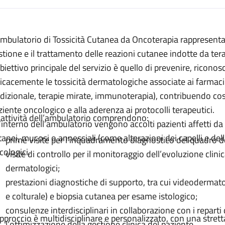
escrizione
Ambulatorio di Tossicità Cutanea da Oncoterapia rappresenta i
utanea da Oncoterapia
stione e il trattamento delle reazioni cutanee indotte da ter
nea da Oncoterapia
obiettivo principale del servizio è quello di prevenire, ricon
 Cutanea da Oncoterapia
ficacemente le tossicità dermatologiche associate ai farmaci
adizionale, terapie mirate, immunoterapia), contribuendo così
Tossicità Cutanea da Oncoterapia
ziente oncologico e alla aderenza ai protocolli terapeutici.
 attività dell’ambulatorio comprendono:
utanea da Oncoterapia
l’interno dell’ambulatorio vengono accolti pazienti affetti d
tanei, mucosi o annessiali (come alterazioni dei capelli e dell
prime visite per l’inquadramento diagnostico del quadro 
Cutanea da Oncoterapia
cologici.
visite di controllo per il monitoraggio dell’evoluzione clinic
ità Cutanea da Oncoterapia
dermatologici;
prestazioni diagnostiche di supporto, tra cui videoderma
e colturale) e biopsia cutanea per esame istologico;
consulenze interdisciplinari in collaborazione con i repart
approccio è multidisciplinare e personalizzato, con una stret
l’ottimizzazione della gestione clinica del paziente.