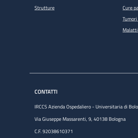
Strutture
Cure pa
Tumori 
Malatti
CONTATTI
IRCCS Azienda Ospedaliero - Universitaria di Bol
Via Giuseppe Massarenti, 9, 40138 Bologna
C.F. 92038610371