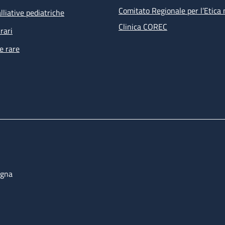
Comitato Regionale per l’Etica 
lliative pediatriche
Clinica COREC
rari
e rare
ogna