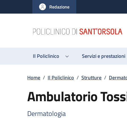
Salta al contenuto principale
Skip to footer content
Redazione
Il Policlinico
Servizi e prestazioni
Briciole di pane
Home
/
Il Policlinico
/
Strutture
/
Dermato
Ambulatorio Toss
Dermatologia