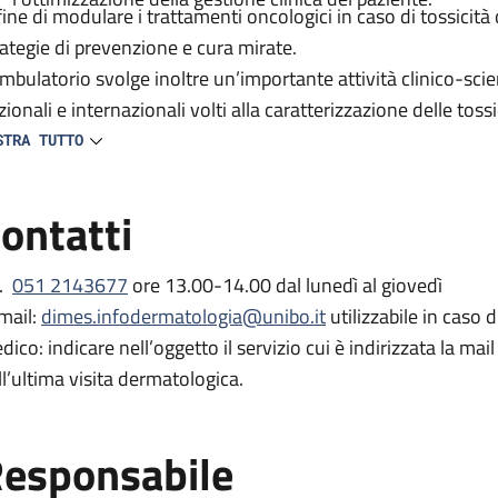
 fine di modulare i trattamenti oncologici in caso di tossicità
rategie di prevenzione e cura mirate.
ambulatorio svolge inoltre un’importante attività clinico-scien
zionali e internazionali volti alla caratterizzazione delle tos
iluppo di protocolli di trattamento innovativi.
STRA TUTTO
ontatti
l.
051 2143677
ore 13.00-14.00 dal lunedì al giovedì
mail:
dimes.infodermatologia@unibo.it
utilizzabile in caso 
dico: indicare nell’oggetto il servizio cui è indirizzata la mai
ll’ultima visita dermatologica.
esponsabile