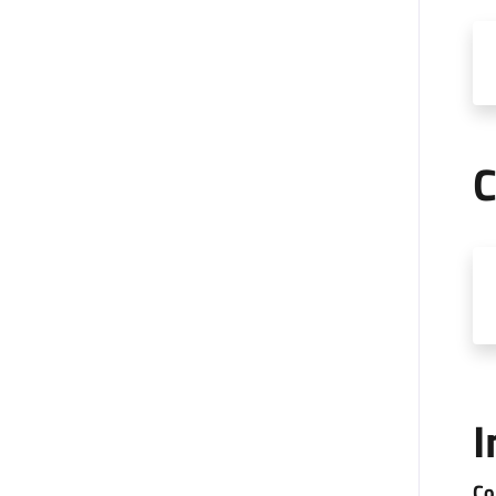
C
I
Co