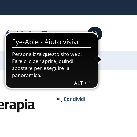
Facebook
Instagram
Linkedin
YouTube
Cerca
Sostienici
erapia
Condividi