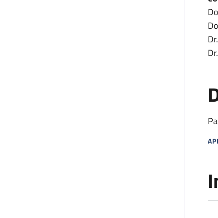
Do
Do
Dr
Dr
D
Pa
AP
MA
I