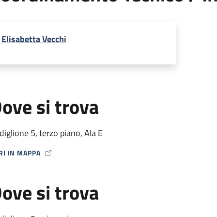
Elisabetta Vecchi
ove si trova
diglione 5, terzo piano, Ala E
RI IN MAPPA
P ICON
ove si trova