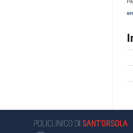
Pa
AP
MA
I