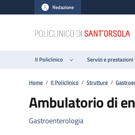
Salta al contenuto principale
Skip to footer content
Redazione
Il Policlinico
Servizi e prestazioni
Briciole di pane
Home
/
Il Policlinico
/
Strutture
/
Gastroe
Ambulatorio di en
Gastroenterologia