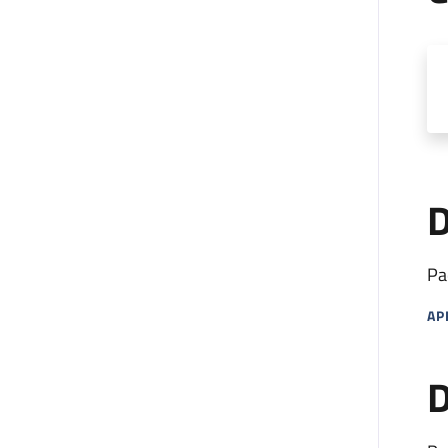
D
Pa
AP
MA
D