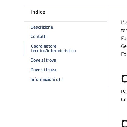
Indice
D
L'
della pagina Ambulatorio di endoscopi
Descrizione
te
della pagina Ambulatorio di endoscopia d
Contatti
Fu
Ge
Coordinatore
della pagina Ambulatorio 
tecnico/infermieristico
Fo
della pagina Ambulatorio di endosco
Dove si trova
della pagina Ambulatorio di endosco
Dove si trova
C
della pagina Ambulatorio di end
Informazioni utili
Pa
Co
C