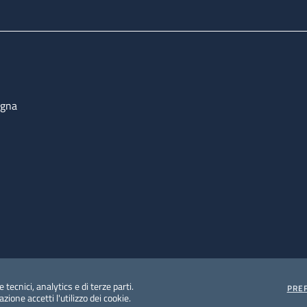
ogna
 tecnici, analytics e di terze parti.
PRE
ione accetti l'utilizzo dei cookie.
e protezione del dato personale
Albo pretorio on-line
Dic