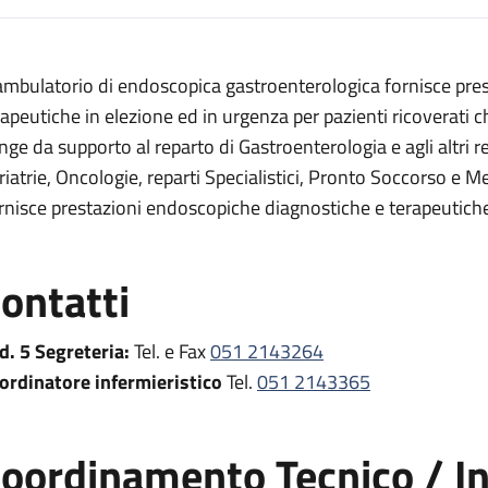
escrizione
 ambulatorio di endoscopica gastroenterologica fornisce pre
a digestiva
rapeutiche in elezione ed in urgenza per pazienti ricoverati c
igestiva
nge da supporto al reparto di Gastroenterologia e agli altri re
riatrie, Oncologie, reparti Specialistici, Pronto Soccorso e M
di endoscopia digestiva
rnisce prestazioni endoscopiche diagnostiche e terapeutiche
pia digestiva
pia digestiva
ontatti
oscopia digestiva
d. 5 Segreteria:
Tel. e Fax
051 2143264
ordinatore infermieristico
Tel.
051 2143365
oordinamento Tecnico / In