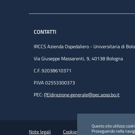
CONTATTI
IRCCS Azienda Ospedaliero - Universitaria di Bol
Via Giuseppe Massarenti, 9, 40138 Bologna
C.F. 92038610371
P.IVA 02553300373
PEC:
PEIdirezione.generale@pec.aosp.bo.it
Small prints
Useful links section
Questo sito utilizza cookie
Proseguendo nella navigaz
Note legali
Cookies Policy
Policy privacy 