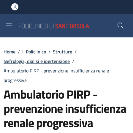
Salta al contenuto principale
Skip to footer content
Briciole di pane
Home
/
Il Policlinico
/
Strutture
/
Nefrologia, dialisi e ipertensione
/
Ambulatorio PIRP - prevenzione insufficienza renale
progressiva
Ambulatorio PIRP -
prevenzione insufficienza
renale progressiva