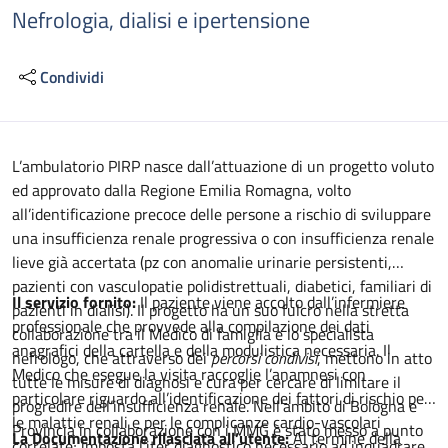
Nefrologia, dialisi e ipertensione
Condividi
Descrizione
L’ambulatorio PIRP nasce dall’attuazione di un progetto voluto
ed approvato dalla Regione Emilia Romagna, volto
all’identificazione precoce delle persone a rischio di sviluppare
una insufficienza renale progressiva o con insufficienza renale
lieve già accertata (pz con anomalie urinarie persistenti,
pazienti con vasculopatie polidistrettuali, diabetici, familiari di
Il servizio fornito:
Il paziente viene accolto dall’infermiere
pazienti in dialisi). Il progetto ha un suo fulcro nella stretta
professionale che provvede alla compilazione dei dati
collaborazione tra il Medico di famiglia e lo specialista
anagrafici della cartella e della modulistica necessaria. Il
nefrologo, che attraverso dei
percorsi condivisi
, mettono in atto
Medico che esegue la visita raccoglie l’anamnesi con
tutte le misure di diagnosi e cura per cercare di limitare il
particolare riguardo all’identificazione dei fattori di rischio per
progredire dell’insufficienza renale. Nell’ambito di Bologna e
le malattie renali e per le complicanze cardio-vascolari
Provincia in collaborazione con i MMG è stato messo a punto
La Documentazione rilasciata all’utente:
Al termine della
correlate; imposta l’iter diagnostico necessario ad inquadrare