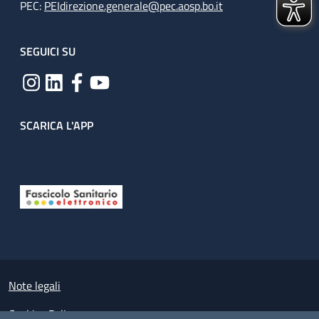
PEC:
PEIdirezione.generale@pec.aosp.bo.it
SEGUICI SU
SCARICA L'APP
Useful links section
Small prints
Note legali
Cookies Policy