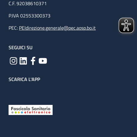
C.F. 92038610371
(diagnostica angiografica, dilatazioni percutanee delle
fistole, trombo lisi, posizionamento di stent) e con la
P.IVA 02553300373
Chirurgia Vascolare per la fase di allestimento della
PEC:
PEIdirezione.generale@pec.aosp.bo.it
fistola o di correzione di eventuali complicanze
visite mediche al di fuori del giorno di dialisi previo
contatto telefonico con il Centro Dialisi; reperibilità
SEGUICI SU
medica telefonica 24 ore su 24 (medici del settore
Emodialisi e/o Medico di guardia dell’U.O.)
posizionamento e sostituzione di cateteri vascolari per
emodialisi, sia temporanei che definitivi
SCARICA L'APP
valutazione Psicologica ed eventuale presa in carico da
parte di Psicologo dedicato all’U.O.
organizzazione del percorso diagnostico-strumentale per
la valutazione di idoneità a al trapianto di rene (da
donatore vivente o da donatore non vivente) ed
eventuale organizzazione del percorso diagnostico-
strumentale del donatore (in caso di trapianto da
donatore vivente) presso il nostro Settore Ambulatoriale