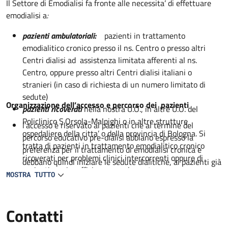
Descrizione
Il Settore di Emodialisi fa fronte alle necessita’ di effettuare
emodialisi a
:
pazienti ambulatoriali:
pazienti in trattamento
emodialitico cronico presso il ns. Centro o presso altri
Centri dialisi ad assistenza limitata afferenti al ns.
Centro, oppure presso altri Centri dialisi italiani o
stranieri (in caso di richiesta di un numero limitato di
sedute)
Organizzazione dell’accesso e percorso dei pazienti
pazienti ricoverati
nella nostra U.O., in altre U.O. del
Policlinico S.Orsola-Malpighi o in altre strutture
l’accesso è riservato ai pazienti che al termine del
ospedaliere della citta’ o della provincia di Bologna. Si
percorso educativo pre-dialisi abbiano espresso la
tratta di pazienti in trattamento emodialitico cronico
preferenza per il trattamento di emodialisi cronica e
ricoverati per problemi clinici intercorrenti oppure di
debbano quindi iniziare le sedute dialitiche, ai pazienti già
pazienti con insufficienza renale acuta
in trattamento dialitico regolare, e ai pazienti con
MOSTRA TUTTO
insufficienza renale acuta degenti presso la nostra Unità
Operativa o in altra struttura del Policlinico
Contatti
nei giorni precedenti l’inizio del trattamento emodialitico
cronico il paziente viene invitato a un colloquio (se il paz