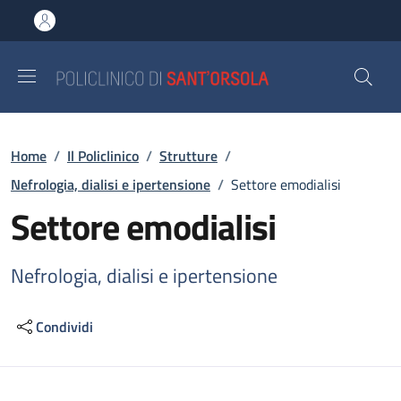
Salta al contenuto principale
Skip to footer content
Briciole di pane
Home
/
Il Policlinico
/
Strutture
/
Nefrologia, dialisi e ipertensione
/
Settore emodialisi
Settore emodialisi
Nefrologia, dialisi e ipertensione
Condividi