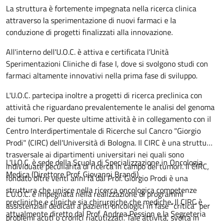
La struttura è fortemente impegnata nella ricerca clinica
attraverso la sperimentazione di nuovi farmaci e la
conduzione di progetti finalizzati alla innovazione.
All'interno dell'U.O.C. è attiva e certificata l’Unità
Sperimentazioni Cliniche di fase I, dove si svolgono studi con
farmaci altamente innovativi nella prima fase di sviluppo.
L'U.O.C. partecipa inoltre a progetti di ricerca preclinica con
attività che riguardano prevalentemente le analisi del genoma
dei tumori. Per queste ultime attività è in collegamento con il
Centro Interdipertimentale di Ricerche sul Cancro "Giorgio
Prodi" (CIRC) dell'Università di Bologna. Il CIRC è una struttura
trasversale ai dipartimenti universitari nei quali sono
L'U.O.C. è sede della Scuola di Specializzazione in Oncologia
individuate peculiarità di ricerca in campo dei tumori. Il CIRC,
Medica (Direttore Prof. Giovanni Brandi).
fondato oltre venti anni fà dal Prof. Giorgio Prodi è una
struttura che unisce nella ricerca oncologica competenze
L’U.O.C. è impegnata nella realizzazione di programmi
precliniche e cliniche sia chirurgiche che mediche. Il CIRC è
assistenziali dedicati a pazienti oncologici in fase “critica” per
attualmente diretto dal Prof. Andrea Pession e la Segreteria
problemi acuti o cronici riacutizzati. Tale attività, svolta in