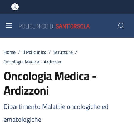
Salta al contenuto principale
Skip to footer content
Briciole di pane
Home
/
Il Policlinico
/
Strutture
/
Oncologia Medica - Ardizzoni
Oncologia Medica -
Ardizzoni
Dipartimento Malattie oncologiche ed
ematologiche