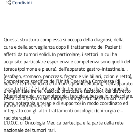
Condividi
Descrizione
Questa struttura complessa si occupa della diagnosi, della
cura e della sorveglianza dopo il trattamento dei Pazienti
affetti da tumori solidi. In particolare, i settori in cui ha
acquisito particolare esperienza e competenza sono quelli del
torace (polmone e pleura), dell’apparato gastro-intestinale
(esofago, stomaco, pancreas, fegato e vie biliari, colon e retto),
Competenza specifica dell’Unità Operativa Complessa (di
della cute (melanoma e tumori squamocellulari), dell’apparato
seguito U.O.C.) è l’utilizzo delle terapie mediche antitumorali
uro-genitale (rene, vescica, prostata e testicolo), del distretto
(chemioterapia, ormonoterapia, terapia a bersaglio molecolare,
testa collo (cavo orale, faringe, laringe, tiroide), tumori rari e
immunoterapia e terapie di supporto) in modo coordinato ed
tumori neuroendocrini.
integrato con gli altri trattamenti oncologici (chirurgia e
radioterapia).
L’U.O.C. di Oncologia Medica partecipa e fa parte della rete
nazionale dei tumori rari.