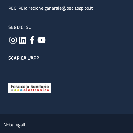
PEC:
PEIdirezione.generale@pec.aosp.bo.it
SEGUICI SU
SCARICA L'APP
Useful links section
Small prints
Note legali