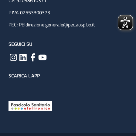
C.F. 92038610371
P.IVA 02553300373
PEC:
PEIdirezione.generale@pec.aosp.bo.it
SEGUICI SU
SCARICA L'APP