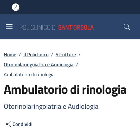
Salta al contenuto principale
Skip to footer content
Briciole di pane
Home
/
Il Policlinico
/
Strutture
/
Otorinolaringoiatria e Audiologia
/
Ambulatorio di rinologia
Ambulatorio di rinologia
Otorinolaringoiatria e Audiologia
Condividi