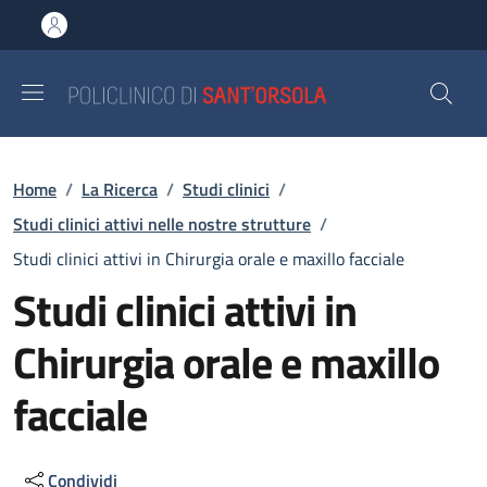
Salta al contenuto principale
Skip to footer content
Briciole di pane
Home
/
La Ricerca
/
Studi clinici
/
Studi clinici attivi nelle nostre strutture
/
Studi clinici attivi in Chirurgia orale e maxillo facciale
Studi clinici attivi in
Chirurgia orale e maxillo
facciale
Condividi