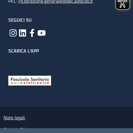
PEC:
PEIdirezione.generale@pec.aosp.bo.it
SEGUICI SU
SCARICA L'APP
Useful links section
Small prints
Note legali
Cookies Policy