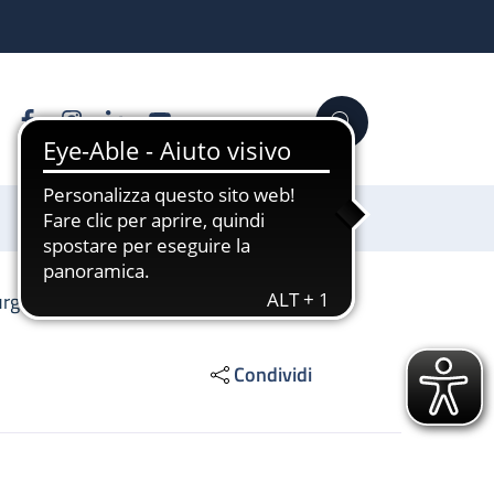
Facebook
Instagram
Linkedin
YouTube
Cerca
Sostienici
rurgia vascolare
Condividi