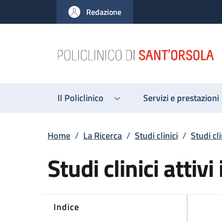
Salta al contenuto principale
Skip to footer content
Redazione
Il Policlinico
Servizi e prestazioni
Briciole di pane
Home
/
La Ricerca
/
Studi clinici
/
Studi cli
Studi clinici attiv
Indice