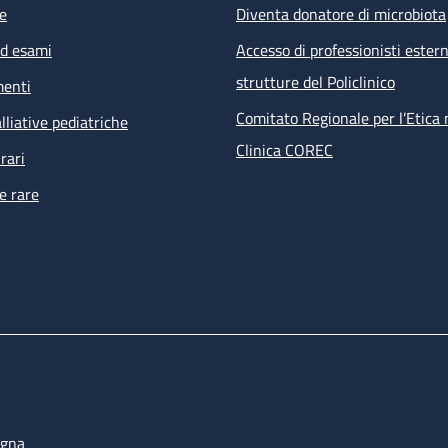
e
Diventa donatore di microbiota
ed esami
Accesso di professionisti estern
strutture del Policlinico
menti
Comitato Regionale per l’Etica 
lliative pediatriche
Clinica COREC
rari
e rare
ogna