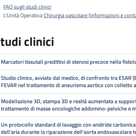
escrizione
FAQ sugli studi clinici
rurgia vascolare
L'Unità Operativa
Chirurgia vascolare (informazioni e conta
rurgia vascolare
tudi clinici
Marcatori tissutali predittivi di stenosi precoce nella fist
Studio clinico, avviato dal medico, di confronto tra ESAR (EVAR plus 
FEVAR nel trattamento di aneurisma aortico con colletto a
Modellazione 3D, stampa 3D e realtà aumentata a support
trattamento di masse oncologiche addomino-pelviche e m
Un protocollo standard di lavaggio con anidride carbonica
dell'aria durante la riparazione dell'aorta endovascolare t