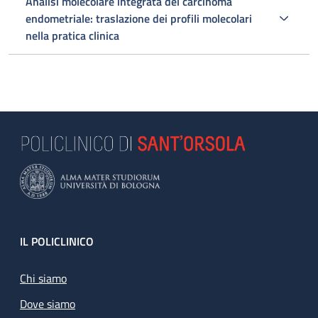
Analisi molecolare integrata del carcinoma
endometriale: traslazione dei profili molecolari
nella pratica clinica
Footer
IL POLICLINICO
Chi siamo
Dove siamo