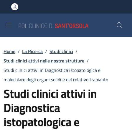
Salta al contenuto principale
Skip to footer content
Briciole di pane
Home
/
La Ricerca
/
Studi clinici
/
Studi clinici attivi nelle nostre strutture
/
Studi clinici attivi in Diagnostica istopatologica e
molecolare degli organi solidi e del relativo trapianto
Studi clinici attivi in
Diagnostica
istopatologica e