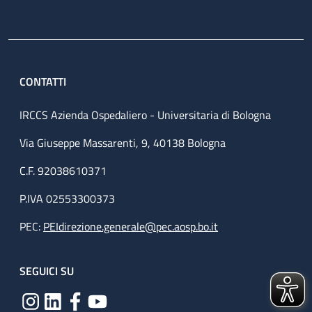
CONTATTI
IRCCS Azienda Ospedaliero - Universitaria di Bologna
Via Giuseppe Massarenti, 9, 40138 Bologna
C.F. 92038610371
P.IVA 02553300373
PEC:
PEIdirezione.generale@pec.aosp.bo.it
SEGUICI SU