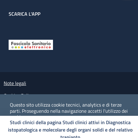
SCARICA L'APP
Useful links section
Small prints
Note legali
Cookies Policy
Questo sito utilizza cookie tecnici, analytics e di terze
Policy privacy e protezione del dato personale
parti.
Proseguendo nella navigazione accetti l'utilizzo dei
cookie.
Albo pretorio on-line
Studi clinici della pagina Studi clinici attivi in Diagnostica
istopatologica e molecolare degli organi solidi e del relativo
Dichiarazione di accessibilità
COOKIES
I CO
PREFERENZE
ACCETTO
trapianto