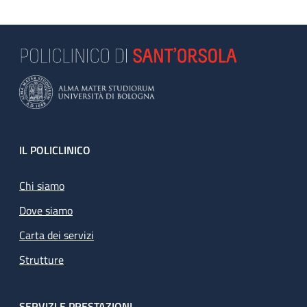
Footer
IL POLICLINICO
Chi siamo
Dove siamo
Carta dei servizi
Strutture
SERVIZI E PRESTAZIONI