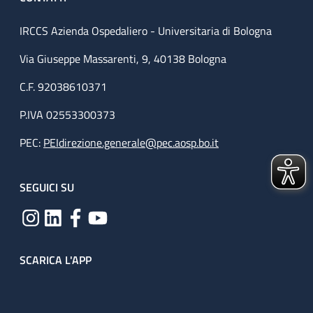
IRCCS Azienda Ospedaliero - Universitaria di Bologna
Via Giuseppe Massarenti, 9, 40138 Bologna
C.F. 92038610371
P.IVA 02553300373
PEC:
PEIdirezione.generale@pec.aosp.bo.it
SEGUICI SU
SCARICA L'APP