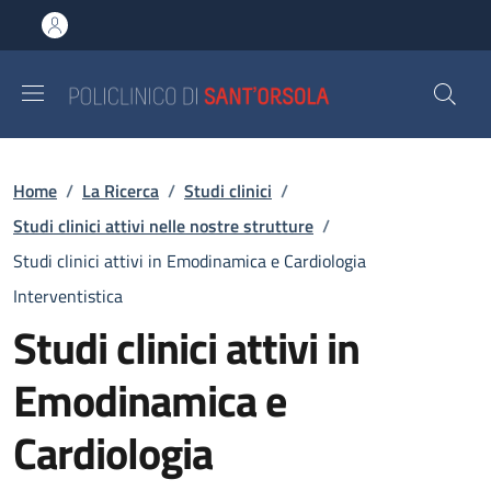
Salta al contenuto principale
Skip to footer content
Briciole di pane
Home
/
La Ricerca
/
Studi clinici
/
Studi clinici attivi nelle nostre strutture
/
Studi clinici attivi in Emodinamica e Cardiologia
Interventistica
Studi clinici attivi in
Emodinamica e
Cardiologia