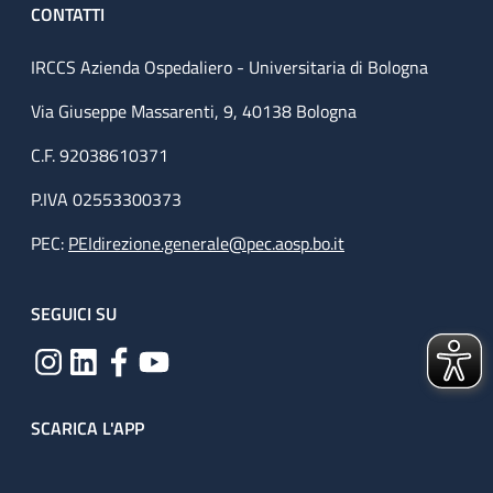
CONTATTI
IRCCS Azienda Ospedaliero - Universitaria di Bologna
Via Giuseppe Massarenti, 9, 40138 Bologna
C.F. 92038610371
P.IVA 02553300373
PEC:
PEIdirezione.generale@pec.aosp.bo.it
SEGUICI SU
SCARICA L'APP