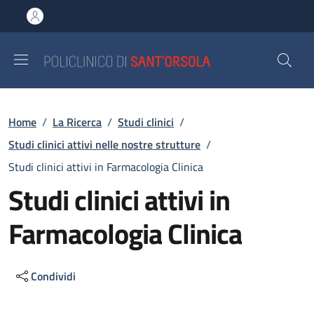
Salta al contenuto principale
Skip to footer content
Briciole di pane
Home
/
La Ricerca
/
Studi clinici
/
Studi clinici attivi nelle nostre strutture
/
Studi clinici attivi in Farmacologia Clinica
Studi clinici attivi in
Farmacologia Clinica
Condividi