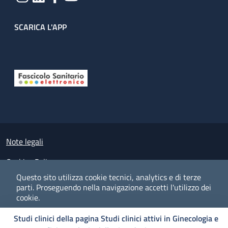
SCARICA L'APP
Useful links section
Small prints
Note legali
Cookies Policy
Questo sito utilizza cookie tecnici, analytics e di terze
Policy privacy e protezione del dato personale
parti.
Proseguendo nella navigazione accetti l'utilizzo dei
cookie.
Albo pretorio on-line
Studi clinici della pagina Studi clinici attivi in Ginecologia e
Dichiarazione di accessibilità
COOKIES
I CO
PREFERENZE
ACCETTO