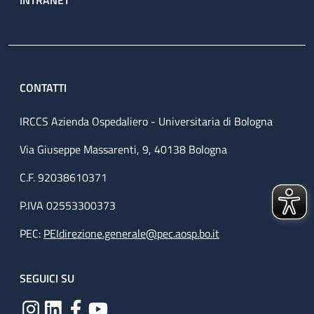
INTRANET
CONTATTI
IRCCS Azienda Ospedaliero - Universitaria di Bologna
Via Giuseppe Massarenti, 9, 40138 Bologna
C.F. 92038610371
P.IVA 02553300373
PEC:
PEIdirezione.generale@pec.aosp.bo.it
SEGUICI SU