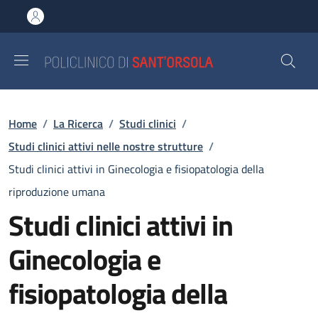
Salta al contenuto principale
Skip to footer content
Briciole di pane
Home
/
La Ricerca
/
Studi clinici
/
Studi clinici attivi nelle nostre strutture
/
Studi clinici attivi in Ginecologia e fisiopatologia della
riproduzione umana
Studi clinici attivi in
Ginecologia e
fisiopatologia della