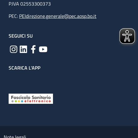
P.IVA 02553300373
PEC:
PEIdirezione.generale@pec.aosp.bo.it
SEGUICI SU
SCARICA L'APP
Useful links section
Small prints
Note legali