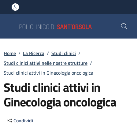
Salta al contenuto principale
Skip to footer content
Briciole di pane
Home
/
La Ricerca
/
Studi clinici
/
Studi clinici attivi nelle nostre strutture
/
Studi clinici attivi in Ginecologia oncologica
Studi clinici attivi in
Ginecologia oncologica
Condividi