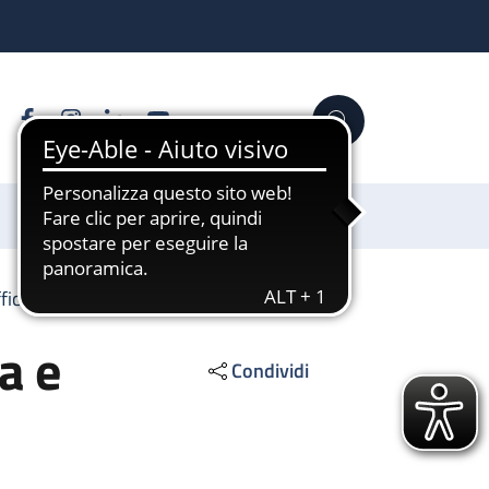
Facebook
Instagram
Linkedin
YouTube
Cerca
Sostienici
ufficienza cardiaca e trapianti
ca e
Condividi