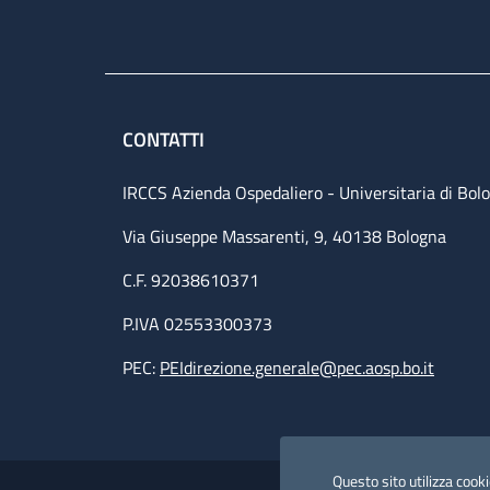
CONTATTI
IRCCS Azienda Ospedaliero - Universitaria di Bol
Via Giuseppe Massarenti, 9, 40138 Bologna
C.F. 92038610371
P.IVA 02553300373
PEC:
PEIdirezione.generale@pec.aosp.bo.it
Small prints
Useful links section
Questo sito utilizza cookie