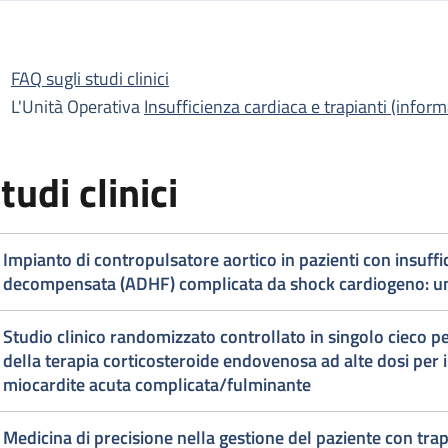
escrizione
FAQ sugli studi clinici
ufficienza cardiaca e trapianti
L'Unità Operativa
Insufficienza cardiaca e trapianti (inform
ufficienza cardiaca e trapianti
tudi clinici
Impianto di contropulsatore aortico in pazienti con insuff
decompensata (ADHF) complicata da shock cardiogeno: un
Studio clinico randomizzato controllato in singolo cieco per
della terapia corticosteroide endovenosa ad alte dosi per il
miocardite acuta complicata/fulminante
Medicina di precisione nella gestione del paziente con tra