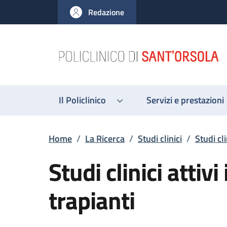
Salta al contenuto principale
Skip to footer content
Redazione
Il Policlinico
Servizi e prestazioni
Briciole di pane
Home
/
La Ricerca
/
Studi clinici
/
Studi cli
Studi clinici attiv
trapianti