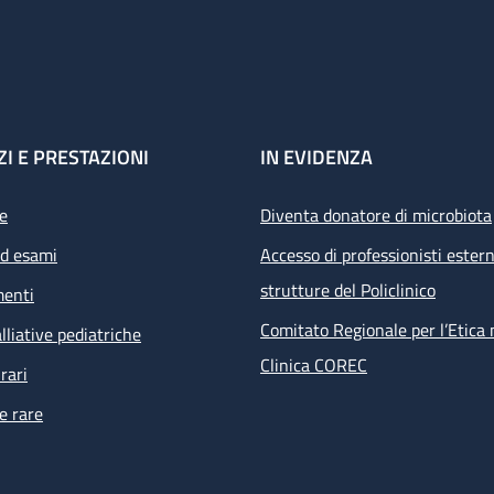
ZI E PRESTAZIONI
IN EVIDENZA
e
Diventa donatore di microbiota
ed esami
Accesso di professionisti estern
strutture del Policlinico
menti
Comitato Regionale per l’Etica 
lliative pediatriche
Clinica COREC
rari
e rare