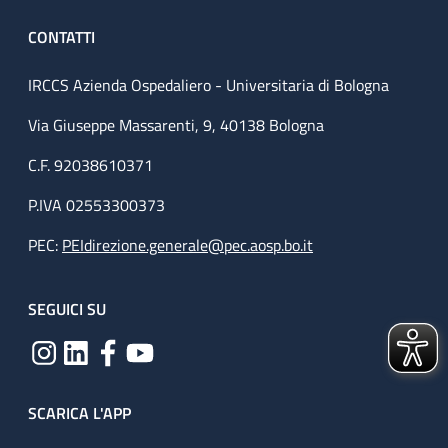
CONTATTI
IRCCS Azienda Ospedaliero - Universitaria di Bologna
Via Giuseppe Massarenti, 9, 40138 Bologna
C.F. 92038610371
P.IVA 02553300373
PEC:
PEIdirezione.generale@pec.aosp.bo.it
SEGUICI SU
SCARICA L'APP