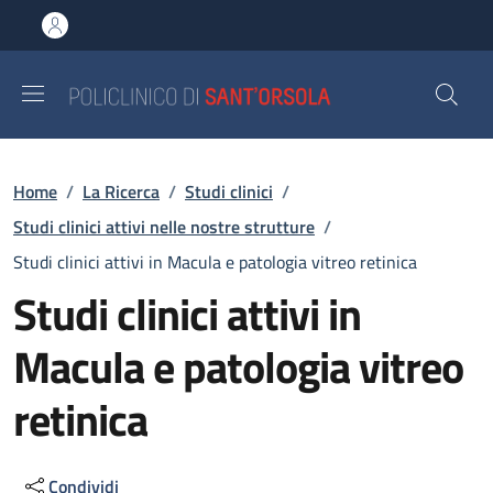
Salta al contenuto principale
Skip to footer content
Briciole di pane
Home
/
La Ricerca
/
Studi clinici
/
Studi clinici attivi nelle nostre strutture
/
Studi clinici attivi in Macula e patologia vitreo retinica
Studi clinici attivi in
Macula e patologia vitreo
retinica
Condividi