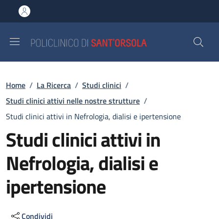
Salta al contenuto principale
Skip to footer content
Briciole di pane
Home
/
La Ricerca
/
Studi clinici
/
Studi clinici attivi nelle nostre strutture
/
Studi clinici attivi in Nefrologia, dialisi e ipertensione
Studi clinici attivi in
Nefrologia, dialisi e
ipertensione
Condividi