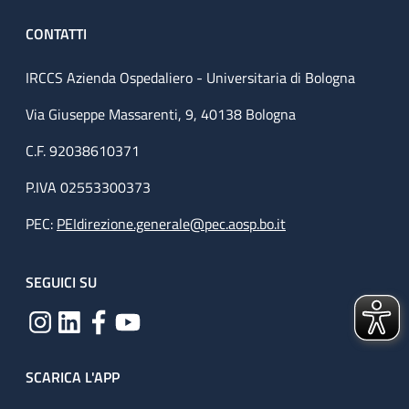
CONTATTI
IRCCS Azienda Ospedaliero - Universitaria di Bologna
Via Giuseppe Massarenti, 9, 40138 Bologna
C.F. 92038610371
P.IVA 02553300373
PEC:
PEIdirezione.generale@pec.aosp.bo.it
SEGUICI SU
SCARICA L'APP