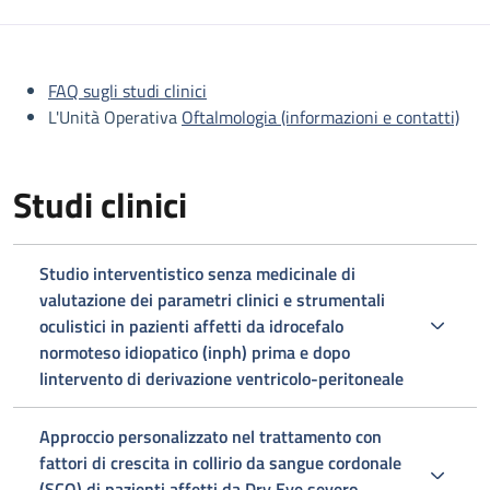
Descrizione
FAQ sugli studi clinici
L'Unità Operativa
Oftalmologia (informazioni e contatti)
Studi clinici
Studio interventistico senza medicinale di
valutazione dei parametri clinici e strumentali
oculistici in pazienti affetti da idrocefalo
normoteso idiopatico (inph) prima e dopo
lintervento di derivazione ventricolo-peritoneale
Approccio personalizzato nel trattamento con
fattori di crescita in collirio da sangue cordonale
(SCO) di pazienti affetti da Dry Eye severo