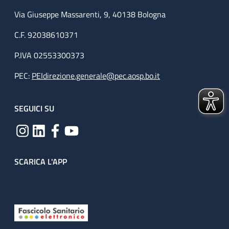
Via Giuseppe Massarenti, 9, 40138 Bologna
C.F. 92038610371
P.IVA 02553300373
PEC:
PEIdirezione.generale@pec.aosp.bo.it
SEGUICI SU
SCARICA L'APP