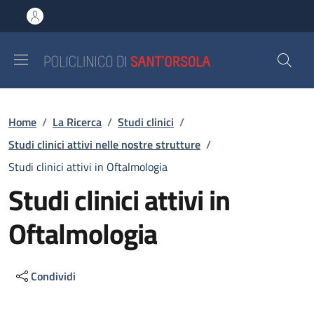
Salta al contenuto principale
Skip to footer content
Briciole di pane
Home
/
La Ricerca
/
Studi clinici
/
Studi clinici attivi nelle nostre strutture
/
Studi clinici attivi in Oftalmologia
Studi clinici attivi in
Oftalmologia
Condividi