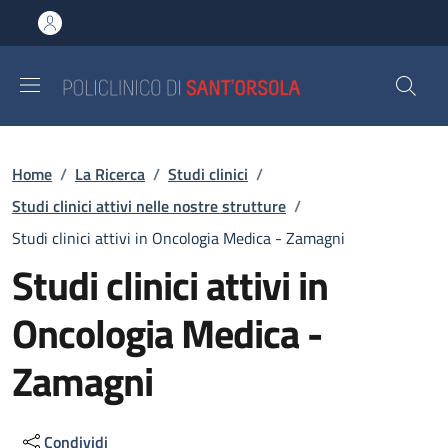
Salta al contenuto principale
Skip to footer content
Briciole di pane
Home
/
La Ricerca
/
Studi clinici
/
Studi clinici attivi nelle nostre strutture
/
Studi clinici attivi in Oncologia Medica - Zamagni
Studi clinici attivi in
Oncologia Medica -
Zamagni
Condividi