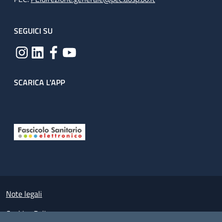
SEGUICI SU
SCARICA L'APP
Useful links section
Small prints
Note legali
Cookies Policy