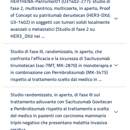
HERTHENA-PanTumor01 (U31402-277): studio di
fase 2, multicentrico, multicoorte, in aperto, Proof
of Concept su patritumab deruxtecan (HER3-DXd;
U3-1402) in soggetti con tumori solidi localmente
avanzati o metastatici (Studio di fase 2 su
HER3_DXd nei ...
Studio di fase III, randomizzato, in aperto, che
confronta l'efficacia e la sicurezza di Sacituzumab
tirumotecan (sac-TMT, MK-2870) in monoterapia e
in combinazione con Permbrolizumab (MK-3475)
rispetto al trattamento scelto dal medico in ...
Studio randomizzato, in aperto, di fase III sul
trattamento adiuvante con Sacituzumab Govitecan
e Pembrolizumab rispetto al trattamento a scelta
del medico in pazienti con carcinoma mammario
triplo negativo che presentano malattia invasiva
residua ...