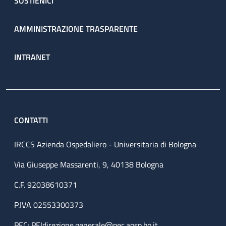
SOSTIENICI
AMMINISTRAZIONE TRASPARENTE
INTRANET
CONTATTI
IRCCS Azienda Ospedaliero - Universitaria di Bologna
Via Giuseppe Massarenti, 9, 40138 Bologna
C.F. 92038610371
P.IVA 02553300373
PEC:
PEIdirezione.generale@pec.aosp.bo.it