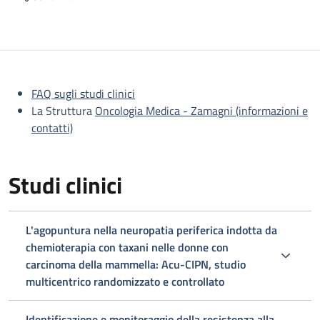
Descrizione
FAQ sugli studi clinici
La Struttura
Oncologia Medica - Zamagni (informazioni e
contatti)
Studi clinici
L'agopuntura nella neuropatia periferica indotta da
chemioterapia con taxani nelle donne con
carcinoma della mammella: Acu-CIPN, studio
multicentrico randomizzato e controllato
Identificazione e monitoraggio della resistenza alla