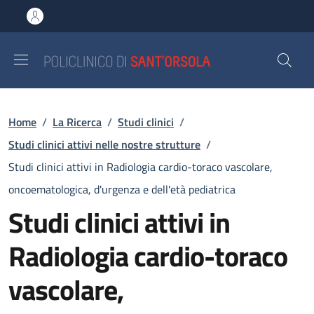
Salta al contenuto principale
Skip to footer content
Briciole di pane
Home
/
La Ricerca
/
Studi clinici
/
Studi clinici attivi nelle nostre strutture
/
Studi clinici attivi in Radiologia cardio-toraco vascolare,
oncoematologica, d'urgenza e dell'età pediatrica
Studi clinici attivi in
Radiologia cardio-toraco
vascolare,