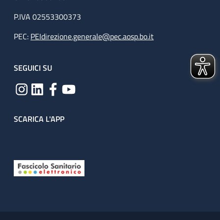
P.IVA 02553300373
PEC:
PEIdirezione.generale@pec.aosp.bo.it
SEGUICI SU
SCARICA L'APP
Useful links section