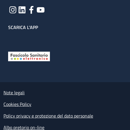
SCARICA L'APP
Useful links section
Small prints
Note legali
Cookies Policy
Policy privacy e protezione del dato personale
Albo pretorio on-line