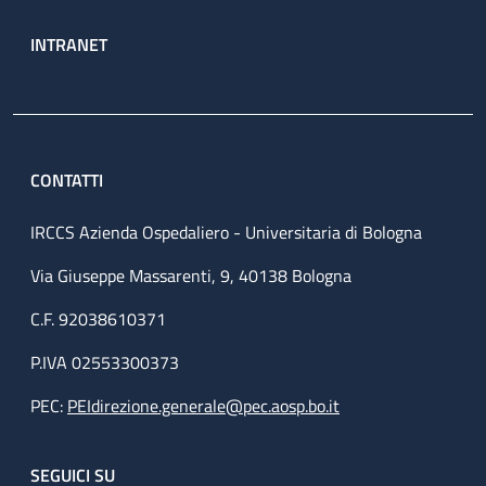
INTRANET
CONTATTI
IRCCS Azienda Ospedaliero - Universitaria di Bologna
Via Giuseppe Massarenti, 9, 40138 Bologna
C.F. 92038610371
P.IVA 02553300373
PEC:
PEIdirezione.generale@pec.aosp.bo.it
SEGUICI SU