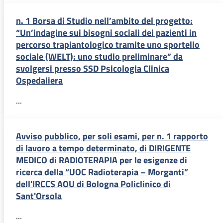
n. 1 Borsa di Studio nell’ambito del progetto:
“Un’indagine sui bisogni sociali dei pazienti in
percorso trapiantologico tramite uno sportello
sociale (WELT): uno studio preliminare” da
svolgersi presso SSD Psicologia Clinica
Ospedaliera
...
Avviso pubblico, per soli esami, per n. 1 rapporto
di lavoro a tempo determinato, di DIRIGENTE
MEDICO di RADIOTERAPIA per le esigenze di
ricerca della “UOC Radioterapia – Morganti”
dell'IRCCS AOU di Bologna Policlinico di
Sant'Orsola
...