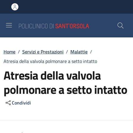
Salta al contenuto principale
Skip to footer content
Briciole di pane
Home
/
Servizi e Prestazioni
/
Malattie
/
Atresia della valvola polmonare a setto intatto
Atresia della valvola
polmonare a setto intatto
Condividi