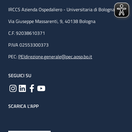
IRCCS Azienda Ospedaliero - Universitaria di Bologna
Via Giuseppe Massarenti, 9, 40138 Bologna
C.F. 92038610371
P.IVA 02553300373
PEC:
PEIdirezione.generale@pec.aosp.bo.it
SEGUICI SU
SCARICA L'APP